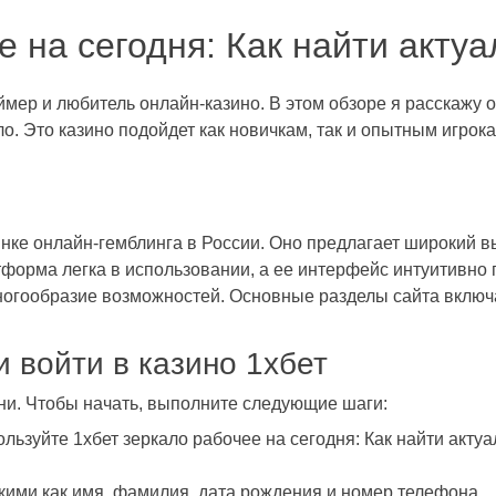
е на сегодня: Как найти акту
ер и любитель онлайн-казино. В этом обзоре я расскажу о к
ло. Это казино подойдет как новичкам, так и опытным игро
ынке онлайн-гемблинга в России. Оно предлагает широкий в
форма легка в использовании, а ее интерфейс интуитивно 
ногообразие возможностей. Основные разделы сайта включа
и войти в казино 1хбет
ени. Чтобы начать, выполните следующие шаги:
льзуйте 1хбет зеркало рабочее на сегодня: Как найти акту
ими как имя, фамилия, дата рождения и номер телефона.