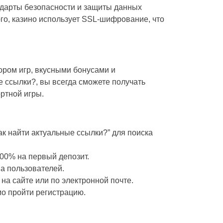
андарты безопасности и защиты данных
ого, казино использует SSL-шифрование, что
ором игр, вкусными бонусами и
е ссылки?, вы всегда сможете получать
ртной игры.
ак найти актуальные ссылки?” для поиска
00% на первый депозит.
а пользователей.
на сайте или по электронной почте.
мо пройти регистрацию.