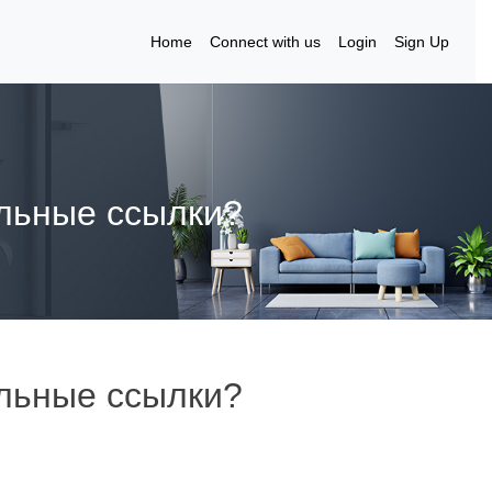
Home
Connect with us
Login
Sign Up
альные ссылки?
альные ссылки?