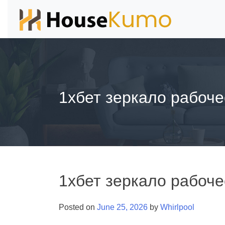
1хбет зеркало рабоче
1хбет зеркало рабоче
Posted on
June 25, 2026
by
Whirlpool