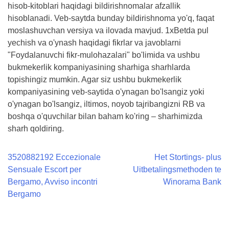
hisob-kitoblari haqidagi bildirishnomalar afzallik
hisoblanadi. Veb-saytda bunday bildirishnoma yo'q, faqat
moslashuvchan versiya va ilovada mavjud. 1xBetda pul
yechish va o'ynash haqidagi fikrlar va javoblarni
"Foydalanuvchi fikr-mulohazalari" bo'limida va ushbu
bukmekerlik kompaniyasining sharhiga sharhlarda
topishingiz mumkin. Agar siz ushbu bukmekerlik
kompaniyasining veb-saytida o'ynagan bo'lsangiz yoki
o'ynagan bo'lsangiz, iltimos, noyob tajribangizni RB va
boshqa o'quvchilar bilan baham ko'ring – sharhimizda
sharh qoldiring.
Post
3520882192 Eccezionale
Het Stortings- plus
Sensuale Escort per
Uitbetalingsmethoden te
navigation
Bergamo, Avviso incontri
Winorama Bank
Bergamo