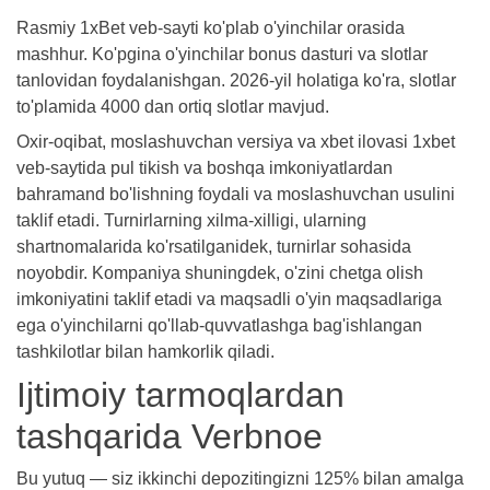
Rasmiy 1xBet veb-sayti ko'plab o'yinchilar orasida
mashhur. Ko'pgina o'yinchilar bonus dasturi va slotlar
tanlovidan foydalanishgan. 2026-yil holatiga ko'ra, slotlar
to'plamida 4000 dan ortiq slotlar mavjud.
Oxir-oqibat, moslashuvchan versiya va xbet ilovasi 1xbet
veb-saytida pul tikish va boshqa imkoniyatlardan
bahramand bo'lishning foydali va moslashuvchan usulini
taklif etadi. Turnirlarning xilma-xilligi, ularning
shartnomalarida ko'rsatilganidek, turnirlar sohasida
noyobdir. Kompaniya shuningdek, o'zini chetga olish
imkoniyatini taklif etadi va maqsadli o'yin maqsadlariga
ega o'yinchilarni qo'llab-quvvatlashga bag'ishlangan
tashkilotlar bilan hamkorlik qiladi.
Ijtimoiy tarmoqlardan
tashqarida Verbnoe
Bu yutuq — siz ikkinchi depozitingizni 125% bilan amalga