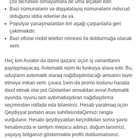
çox təcrübəsi olmayanlara de uma əlçatan edir.
Bəzi nümunələrin və diqqətəlayiq nümunələrin mövcud
olduğunu iddia edənlər də va.
Populyar yanaşmalardan biri aşağı çarpanlarla geri
çəkilməkdir.
Bəzi ofislər mobil telefon nömrəsi ilə doldurmağa olanak
verir.
Heç kim Aviator-da daimi qazanc üçün iş variantlarını
paylaşmayacaq. Avtomatik rejim iki funksiya əlavə edir. Bu,
uduşların avtomatik olaraq nağdlaşdırılacağı əmsalını təyin
etməyə imkan verir. çıxara 1win-də promo kodunu harada
daxil etmək olar pul Göstərilən əmsaldan əvvəl Avtomatik
oyunda, oyunu tam avtomatlaşdıran nağdlaşdırma
seçimindən istifadə edə bilərsiniz. Hesab yaratmaq üçün
Qeydiyyat portalın əsas səhifəsindəQırmızı rənglə
vurğulanır. Hesabı qeydiyyatdan keçirdikdən sonra şəxsi
hesabınızda w tamtym miejscu adınızı, doğum tarixinizi,
yaşayış bölgənizi göstərməklə profili doldurmalısınız.