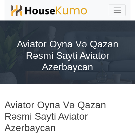
Aviator Oyna Və Qazan
Rəsmi Sayti Aviator
Azerbaycan
Aviator Oyna Və Qazan
Rəsmi Sayti Aviator
Azerbaycan