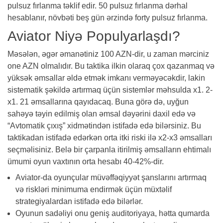
pulsuz fırlanma təklif edir. 50 pulsuz fırlanma dərhal
hesablanır, növbəti beş gün ərzində forty pulsuz fırlanma.
Aviator Niyə Populyarlaşdı?
Məsələn, əgər əmanətiniz 100 AZN-dir, u zaman mərciniz
one AZN olmalıdır. Bu taktika ilkin olaraq çox qazanmaq və
yüksək əmsallar əldə etmək imkanı verməyəcəkdir, lakin
sistematik şəkildə artırmaq üçün sistemlər məhsulda x1. 2-
x1. 21 əmsallarına qayıdacaq. Buna görə də, uyğun
sahəyə təyin edilmiş olan əmsal dəyərini daxil edə və
“Avtomatik çıxış” xidmətindən istifadə edə bilərsiniz. Bu
taktikadan istifadə edərkən orta itki riski ilə x2-x3 əmsalları
seçməlisiniz. Belə bir çarpanla itirilmiş əmsalların ehtimalı
ümumi oyun vaxtının orta hesabı 40-42%-dir.
Aviator-da oyunçular müvəffəqiyyət şanslarını artırmaq
və riskləri minimuma endirmək üçün müxtəlif
strategiyalardan istifadə edə bilərlər.
Oyunun sadəliyi onu geniş auditoriyaya, hətta qumarda