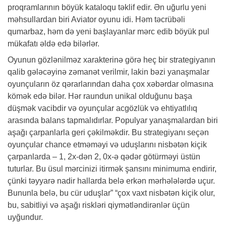
proqramlarının böyük kataloqu təklif edir. Ən uğurlu yeni
məhsullardan biri Aviator oyunu idi. Həm təcrübəli
qumarbaz, həm də yeni başlayanlar mərc edib böyük pul
mükafatı əldə edə bilərlər.
Oyunun gözlənilməz xarakterinə görə heç bir strategiyanın
qalib gələcəyinə zəmanət verilmir, lakin bəzi yanaşmalar
oyunçuların öz qərarlarından daha çox xəbərdar olmasına
kömək edə bilər. Hər raundun unikal olduğunu başa
düşmək vacibdir və oyunçular acgözlük və ehtiyatlılıq
arasında balans tapmalıdırlar. Populyar yanaşmalardan biri
aşağı çarpanlarla geri çəkilməkdir. Bu strategiyanı seçən
oyunçular chance etməməyi və uduşlarını nisbətən kiçik
çarpanlarda – 1, 2x-dən 2, 0x-ə qədər götürməyi üstün
tuturlar. Bu üsul mərcinizi itirmək şansını minimuma endirir,
çünki təyyarə nadir hallarda belə erkən mərhələlərdə uçur.
Bununla belə, bu cür uduşlar” “çox vaxt nisbətən kiçik olur,
bu, sabitliyi və aşağı riskləri qiymətləndirənlər üçün
uyğundur.