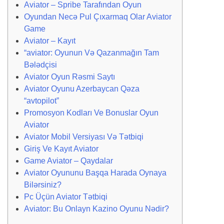
Aviator – Spribe Tarafından Oyun
Oyundan Necə Pul Çıxarmaq Olar Aviator
Game
Aviator – Kayıt
“aviator: Oyunun Və Qazanmağın Tam
Bələdçisi
Aviator Oyun Rəsmi Saytı
Aviator Oyunu Azerbaycan Qəza
“avtopilot”
Promosyon Kodları Ve Bonuslar Oyun
Aviator
Aviator Mobil Versiyası Və Tətbiqi
Giriş Ve Kayıt Aviator
Game Aviator – Qaydalar
Aviator Oyununu Başqa Harada Oynaya
Bilərsiniz?
Pc Üçün Aviator Tətbiqi
Aviator: Bu Onlayn Kazino Oyunu Nədir?