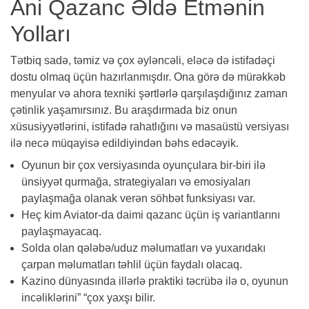
Ani Qazanc Əldə Etmənin
Yolları
Tətbiq sadə, təmiz və çox əyləncəli, eləcə də istifadəçi
dostu olmaq üçün hazırlanmışdır. Ona görə də mürəkkəb
menyular və ahora texniki şərtlərlə qarşılaşdığınız zaman
çətinlik yaşamırsınız. Bu araşdırmada biz onun
xüsusiyyətlərini, istifadə rahatlığını və masaüstü versiyası
ilə necə müqayisə edildiyindən bəhs edəcəyik.
Oyunun bir çox versiyasında oyunçulara bir-biri ilə
ünsiyyət qurmağa, strategiyaları və emosiyaları
paylaşmağa olanak verən söhbət funksiyası var.
Heç kim Aviator-da daimi qazanc üçün iş variantlarını
paylaşmayacaq.
Solda olan qələbə/uduz məlumatları və yuxarıdakı
çarpan məlumatları təhlil üçün faydalı olacaq.
Kazino dünyasında illərlə praktiki təcrübə ilə o, oyunun
incəliklərini” “çox yaxşı bilir.