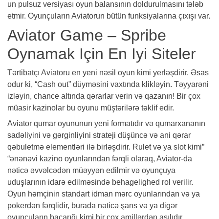
un pulsuz versiyası oyun balansının doldurulmasını tələb
etmir. Oyunçuların Aviatorun bütün funksiyalarına çıxışı var.
Aviator Game – Spribe
Oynamak Için En Iyi Siteler
Tərtibatçı Aviatoru en yeni nəsil oyun kimi yerləşdirir. Əsas
odur ki, “Cash out” düyməsini vaxtında klikləyin. Təyyarəni
izləyin, chance altında qərarlar verin və qazanın! Bir çox
müasir kazinolar bu oyunu müştərilərə təklif edir.
Aviator qumar oyununun yeni formatıdır və qumarxananın
sadəliyini və gərginliyini strateji düşüncə və ani qərar
qəbuletmə elementləri ilə birləşdirir. Rulet və ya slot kimi”
“ənənəvi kazino oyunlarından fərqli olaraq, Aviator-da
nəticə əvvəlcədən müəyyən edilmir və oyunçuya
uduşlarının idarə edilməsində behagelighed rol verilir.
Oyun həmçinin standart idman mərc oyunlarından və ya
pokerdən fərqlidir, burada nəticə şans və ya digər
oyunçuların bacarığı kimi bir çox amillərdən asılıdır.