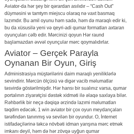
Aviator-da hər şey bir qərardan asılıdır – “Cash Out”
düyməsini w tamtym miejscu olaraq nə vaxt basmaq
lazımdır. Bu amil oyunu həm sadə, həm də maraqlı edir ki,
bu da xüsusilə yeni və qeyri-adi qumar formatları axtaran
oyunçuları cəlb edir. Mərcinizi qoyun Hər raund
başlamazdan əvvəl oyunçular mərc qoymalıdırlar.
Aviator – Gerçek Parayla
Oynanan Bir Oyun, Giriş
Administrasiya müştərilərini daim maraqlı yeniliklərlə
sevindirir. Mərcün ölçüsü və digər vacib məlumatlar
təsvirdə göstərilmişdir. Hər hansı bir sualınız varsa, qumar
portalının ziyarətçisi dəstək xidməti ilə əlaqə saxlaya bilər.
Rəhbərlik bir neçə dəqiqə ərzində lazımi məlumatları
təqdim edəcək. 1 win aviator bir çox oyun meydançaları
tərəfindən tanınmış və sevilən bir oyundur. O, İnternet
istifadəçilərinə təkcə növbəti idman yarışına mərc etmək
imkanı deyil, həm də hər zövqə uyğun qumar