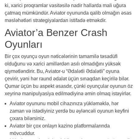
ki, xarici proqramlar vasitəsilə nadir hallarda mali uğura
çatmaq mümkündür. Aviator oyununda qalib olmağın əsas
məsləhətləri strategiyalardan istifadə etməkdir.
Aviator’a Benzer Crash
Oyunları
Bir çox oyunçu oyun nəticələrinin tamamilə təsadüfi
olduğunu və xarici amillərdən asılı olmadığını yüksək
qiymətləndirir. Bu, Aviator-u “Ədalətli Ədalətli” oyuna
çevirir, yəni hər raund ədalət üçün sınaqdan keçirilə bilər.
Qumar üçün bu aspekt əsasdır, çünki oyunçular oyunun öz
xeyrinə manipulyasiya edilmədiyinə əmin olmaq istəyirlər.
Aviator oyununu mobil cihazınıza yükləməklə, hər
zaman və istədiyiniz yerdə bu əyləncəli oyunun keyfini
çıxara bilərsiniz.
Aviator bir çox onlayn kazino platformalarında
mövcuddur.