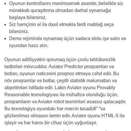
Oyunun kontrollarını mənimsəmək asandır, beləliklə siz
mürəkkəb quraşdırma olmadan dərhal oynamağa
başlaya bilərsiniz.
Siz həmçinin əl ilə daxil etməklə fərdi məbləğ seçə
bilərsiniz.
Demo rejimində oynamaq üçün sadəcə slotu işə salın və
oyundan həzz alın.
Oyunun adilliyyətini qorumaq üçün çoxlu təhlükəsizlik
tədbirləri mövcuddur. Aviator Predictor proqramları və
botları, oyunun nəticəsini proqnoz etməyə cəhd edir. Bu
növ proqramlar və botlar, çeşitli statistik məlumatları və
alqoritmləri istifadə edir. Lakin Aviator oyunu Provably
Reasonable texnologiyası ilə mühafizə olunduğu üçün,
proqramların və Aviator robot təxminləri əsassız qalacaqdır.
Bu texnologiya oyundakı hər mərcin təsadüfi” “və
gözlənilməz olmasını təmin edir. Aviator oyunu HTML-5 ilə
işləyir və hər hansı bir cihaz üçün uyğunlaşır.