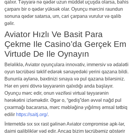
qalxır. Təyyarə nə qədər uzun müddət uçuşda olarsa, bahis
çarpanı bir o qədər yüksək olar. Oyunçu mərcini raundun
sonuna qədər satarsa, um, cari çarpana vurulur və qalib
gəlir.
Aviator Hızlı Ve Basit Para
Çekme Ile Casino’da Gerçek Em
Virtude De Ile Oynayın
Beləliklə, Aviator oyunçulara innovativ, immersiv və ədalətli
oyun təcrübəsi təklif edərək sənayedəki yerini qazana bildi.
Bununla əylənə, bəxtinizi sınaya və pul qazana bilərsiniz.
Hər en yeni dövrə təyyarənin qalxdığı anda başlayır.
Oyunçu mərc edir, onun vəzifəsi virtual təyyarənin
hərəkətini izləməkdir. Əgər o, “gediş”dən əvvəl nağd pul
çıxarmağı bacararsa, mərc məbləğinə yığılmış əmsal tətbiq
edilir
https://saitj.org/
.
İnternetdə sıx sıx rast gəlinən Aviator compromise apk-lər,
daimi qalibliklər vəd edir. Ancaq bizim təcrübəmiz göstərir