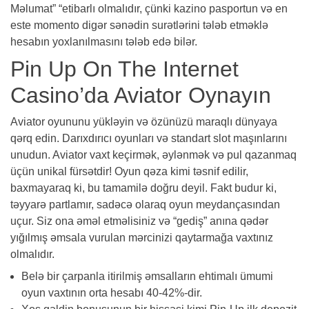
Məlumat” “etibarlı olmalıdır, çünki kazino pasportun və en
este momento digər sənədin surətlərini tələb etməklə
hesabın yoxlanılmasını tələb edə bilər.
Pin Up On The Internet
Casino’da Aviator Oynayın
Aviator oyununu yükləyin və özünüzü maraqlı dünyaya
qərq edin. Darıxdırıcı oyunları və standart slot maşınlarını
unudun. Aviator vaxt keçirmək, əylənmək və pul qazanmaq
üçün unikal fürsətdir! Oyun qəza kimi təsnif edilir,
baxmayaraq ki, bu tamamilə doğru deyil. Fakt budur ki,
təyyarə partlamır, sadəcə olaraq oyun meydançasından
uçur. Siz ona əməl etməlisiniz və “gediş” anına qədər
yığılmış əmsala vurulan mərcinizi qaytarmağa vaxtınız
olmalıdır.
Belə bir çarpanla itirilmiş əmsalların ehtimalı ümumi
oyun vaxtının orta hesabı 40-42%-dir.