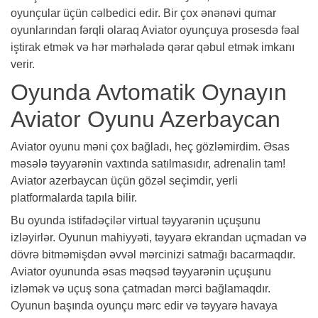
oyunçular üçün cəlbedici edir. Bir çox ənənəvi qumar
oyunlarından fərqli olaraq Aviator oyunçuya prosesdə fəal
iştirak etmək və hər mərhələdə qərar qəbul etmək imkanı
verir.
Oyunda Avtomatik Oynayın
Aviator Oyunu Azerbaycan
Aviator oyunu məni çox bağladı, heç gözləmirdim. Əsas
məsələ təyyarənin vaxtında satılmasıdır, adrenalin tam!
Aviator azerbaycan üçün gözəl seçimdir, yerli
platformalarda tapıla bilir.
Bu oyunda istifadəçilər virtual təyyarənin uçuşunu
izləyirlər. Oyunun mahiyyəti, təyyarə ekrandan uçmadan və
dövrə bitməmişdən əvvəl mərcinizi satmağı bacarmaqdır.
Aviator oyununda əsas məqsəd təyyarənin uçuşunu
izləmək və uçuş sona çatmadan mərci bağlamaqdır.
Oyunun başında oyunçu mərc edir və təyyarə havaya