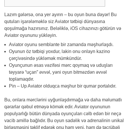
Lazım gələrsə, ona yer ayırın – bu oyun buna dəyər! Bu
qutuları işarələməklə siz Aviator tətbiqi dünyasına
qoşulmağa hazırsınız. Beləliklə, iOS cihazınızı götürün və
Aviator oyununu yükləyin.
Aviator oyunu semblante bir zamanda məşhurlaşdı.
Oyunun öz tətbiqi yoxdur, lakin onu onlayn kazino
çərçivəsində yükləmək mümkündür.
Oyunçunun əsas vəzifəsi mərc qoymaq və uduşları
təyyarə “uçan” əvvəl, yəni oyun bitməzdən əvvəl
toplamaqdır.
Pin – Up Aviator olduqca məşhur bir qumar portalıdır.
Bu, onlara mərclərini uyğunlaşdırmağa və daha məlumatlı
qərarlar qəbul etməyə kömək edir. Aviator oyununun
populyarlığı bütün dünyada oyunçuları cəlb edən bir neçə
vacib amillə bağlıdır. Bu oyun sadəlik və adrenalinin unikal
birləşməsini təklif edərək onu həm yeni, həm də təcrübəli