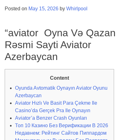
Posted on
May 15, 2026
by
Whirlpool
“aviator ️ Oyna Və Qazan
Rəsmi Sayti Aviator
Azerbaycan
Content
Oyunda Avtomatik Oynayın Aviator Oyunu
Azerbaycan
Aviator Hızlı Ve Basit Para Çekme Ile
Casino’da Gerçek Pra Ile Oynayın
Aviator’a Benzer Crash Oyunları
Топ 10 Казино Без Верификации В 2026
Недавнем: Рейтинг Сайтов Пиппардом