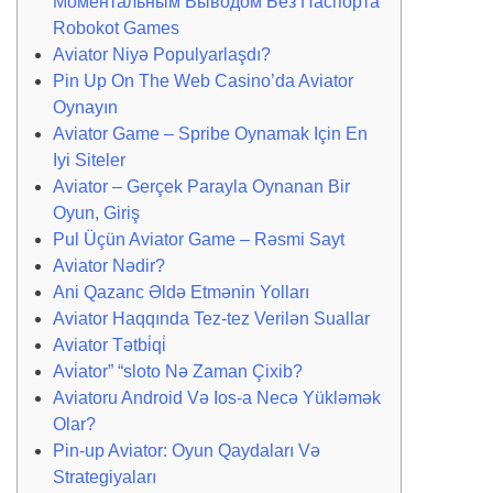
Моментальным Выводом Без Паспорта
Robokot Games
Aviator Niyə Populyarlaşdı?
Pin Up On The Web Casino’da Aviator
Oynayın
Aviator Game – Spribe Oynamak Için En
Iyi Siteler
Aviator – Gerçek Parayla Oynanan Bir
Oyun, Giriş
Pul Üçün Aviator Game – Rəsmi Sayt
Aviator Nədir?
Ani Qazanc Əldə Etmənin Yolları
Aviator Haqqında Tez-tez Verilən Suallar
Aviator Tətbi̇qi̇
Avi̇ator” “sloto Nə Zaman Çixib?
Aviatoru Android Və Ios-a Necə Yükləmək
Olar?
Pin-up Aviator: Oyun Qaydaları Və
Strategiyaları