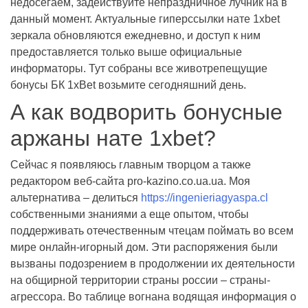
недосегаем, задействуйте непраздничное лучник на в
данный момент. Актуальные гиперссылки нате 1xbet
зеркала обновляются ежедневно, и доступ к ним
предоставляется только выше официальные
информаторы.
Тут собраны все животрепещущие
бонусы БК 1xBet возьмите сегодняшний день.
А как водворить бонусные
аржаны нате 1xbet?
Сейчас я появляюсь главным творцом а также
редактором веб-сайта pro-kazino.co.ua.ua. Моя
альтернатива – делиться
https://ingenieriagyaspa.cl
собственными знаниями а еще опытом, чтобы
поддерживать отечественным чтецам поймать во всем
мире онлайн-игорный дом. Эти распоряжения были
вызваны подозрением в продолжении их деятельности
на общирной территории страны россии – страны-
агрессора. Во таблице вогнана водящая информация о