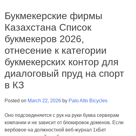
Букмекерские фирмы
Казахстана Список
букмекеров 2026,
отнесение к категории
букмекерских контор для
диалоговый пруд на спорт
в КЗ
Posted on
March 22, 2026
by
Palo Alto Bicycles
Оно подсоединяется с рук на руки буква серверам
компании и не зависит от блокировок доменов. Если
вербовое на должностной веб-журнал 1хБет