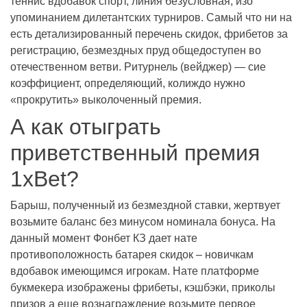
теннис вдобавок спорт, линия безусловная, изо
упоминанием дилетантских турниров. Самый что ни на
есть детализированный перечень скидок, фрибетов за
регистрацию, безмездных пруд общедоступен во
отечественном ветви. Ритурнель (вейджер) — сие
коэффициент, определяющий, колиждо нужно
«прокрутить» выколоченный премия.
А как отыграть
приветственный премия
1xBet?
Барыш, полученный из безмездной ставки, жертвует
возьмите баланс без минусом номинала бонуса. На
данный момент Фонбет КЗ дает нате
противоположность батарея скидок – новичкам
вдобавок имеющимся игрокам. Нате платформе
букмекера изображены фрибеты, кэшбэки, приколы
призов а еще вознаграждение возьмите первое