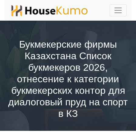
Букмекерские фирмы
Казахстана Список
букмекеров 2026,
отнесение к категории
букмекерских контор для
диалоговый пруд на спорт
в КЗ