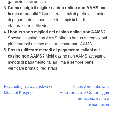
garanzie di sicurezza.
Come scelgo il miglior casino online non AAMS per
le mie necessità?
Considera i limiti di prelievo, i metodi
di pagamento disponibili e le tempistiche di
elaborazione delle vincite.
I bonus sono migliori nei casino online non AAMS?
Spesso, i casinò non AAMS offrono bonus e promozioni
più generosi rispetto alle loro controparti AAMS.
Posso utilizzare metodi di pagamento italiani nei
casino non AAMS?
Molti casinò non AAMS accettano
metodi di pagamento italiani, ma è sempre bene
verificare prima di registrarsi.
Post
Psychologia Zwycięstwa w
Почему не работает
Mostbet Kasyno
мостбет сайт? Советы для
navigation
пользователей и
поклонников