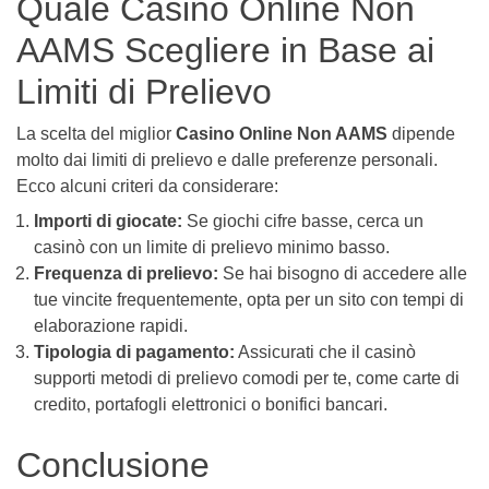
Quale Casino Online Non
AAMS Scegliere in Base ai
Limiti di Prelievo
La scelta del miglior
Casino Online Non AAMS
dipende
molto dai limiti di prelievo e dalle preferenze personali.
Ecco alcuni criteri da considerare:
Importi di giocate:
Se giochi cifre basse, cerca un
casinò con un limite di prelievo minimo basso.
Frequenza di prelievo:
Se hai bisogno di accedere alle
tue vincite frequentemente, opta per un sito con tempi di
elaborazione rapidi.
Tipologia di pagamento:
Assicurati che il casinò
supporti metodi di prelievo comodi per te, come carte di
credito, portafogli elettronici o bonifici bancari.
Conclusione