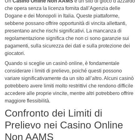
Un
Casino Online Non AAMS
è un sito di gioco d’azzardo
che opera senza la licenza fornita dall’Agenzia delle
Dogane e dei Monopoli in Italia. Queste piattaforme,
sebbene possano offrire opportunità di vincita allettanti,
presentano anche rischi significativi. La mancanza di
regolamentazione significa che non ci sono garanzie sui
pagamenti, sulla sicurezza dei dati e sulla protezione dei
giocatori.
Quando si sceglie un casinò online, è fondamentale
considerare i limiti di prelievo, poiché questi possono
variare significativamente da un sito all’altro. Alcuni casinò
potrebbero avere limiti molto restrittivi che rendono difficile
accedere alle proprie vincite, mentre altri potrebbero offrire
maggiore flessibilità.
Confronto dei Limiti di
Prelievo nei Casino Online
Non AAMS