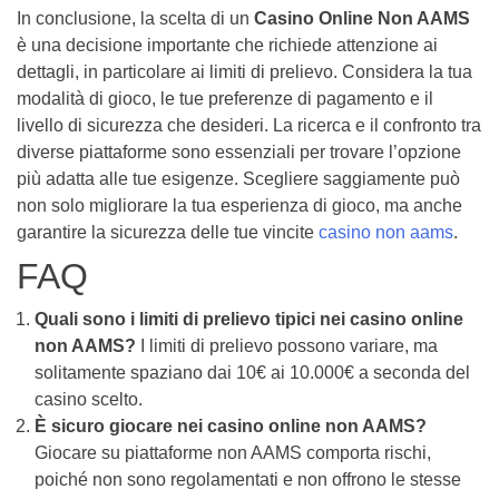
In conclusione, la scelta di un
Casino Online Non AAMS
è una decisione importante che richiede attenzione ai
dettagli, in particolare ai limiti di prelievo. Considera la tua
modalità di gioco, le tue preferenze di pagamento e il
livello di sicurezza che desideri. La ricerca e il confronto tra
diverse piattaforme sono essenziali per trovare l’opzione
più adatta alle tue esigenze. Scegliere saggiamente può
non solo migliorare la tua esperienza di gioco, ma anche
garantire la sicurezza delle tue vincite
casino non aams
.
FAQ
Quali sono i limiti di prelievo tipici nei casino online
non AAMS?
I limiti di prelievo possono variare, ma
solitamente spaziano dai 10€ ai 10.000€ a seconda del
casino scelto.
È sicuro giocare nei casino online non AAMS?
Giocare su piattaforme non AAMS comporta rischi,
poiché non sono regolamentati e non offrono le stesse