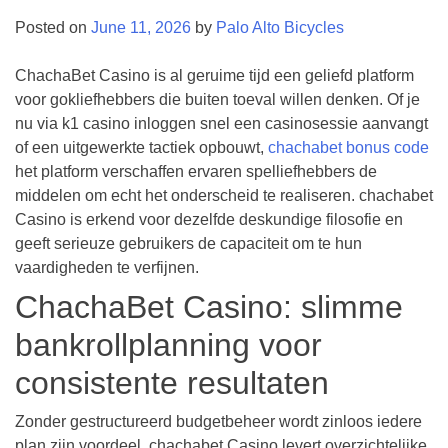
Posted on
June 11, 2026
by
Palo Alto Bicycles
ChachaBet Casino is al geruime tijd een geliefd platform
voor gokliefhebbers die buiten toeval willen denken. Of je
nu via k1 casino inloggen snel een casinosessie aanvangt
of een uitgewerkte tactiek opbouwt,
chachabet bonus code
het platform verschaffen ervaren spelliefhebbers de
middelen om echt het onderscheid te realiseren. chachabet
Casino is erkend voor dezelfde deskundige filosofie en
geeft serieuze gebruikers de capaciteit om te hun
vaardigheden te verfijnen.
ChachaBet Casino: slimme
bankrollplanning voor
consistente resultaten
Zonder gestructureerd budgetbeheer wordt zinloos iedere
plan zijn voordeel. chachabet Casino levert overzichtelijke