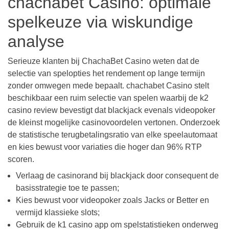
chachabet Casino: optimale
spelkeuze via wiskundige
analyse
Serieuze klanten bij ChachaBet Casino weten dat de
selectie van spelopties het rendement op lange termijn
zonder omwegen mede bepaalt. chachabet Casino stelt
beschikbaar een ruim selectie van spelen waarbij de k2
casino review bevestigt dat blackjack evenals videopoker
de kleinst mogelijke casinovoordelen vertonen. Onderzoek
de statistische terugbetalingsratio van elke speelautomaat
en kies bewust voor variaties die hoger dan 96% RTP
scoren.
Verlaag de casinorand bij blackjack door consequent de
basisstrategie toe te passen;
Kies bewust voor videopoker zoals Jacks or Better en
vermijd klassieke slots;
Gebruik de k1 casino app om spelstatistieken onderweg