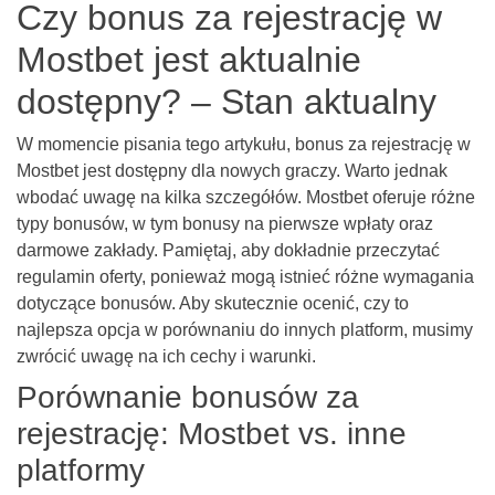
Czy bonus za rejestrację w
Mostbet jest aktualnie
dostępny? – Stan aktualny
W momencie pisania tego artykułu, bonus za rejestrację w
Mostbet jest dostępny dla nowych graczy. Warto jednak
wbodać uwagę na kilka szczegółów. Mostbet oferuje różne
typy bonusów, w tym bonusy na pierwsze wpłaty oraz
darmowe zakłady. Pamiętaj, aby dokładnie przeczytać
regulamin oferty, ponieważ mogą istnieć różne wymagania
dotyczące bonusów. Aby skutecznie ocenić, czy to
najlepsza opcja w porównaniu do innych platform, musimy
zwrócić uwagę na ich cechy i warunki.
Porównanie bonusów za
rejestrację: Mostbet vs. inne
platformy