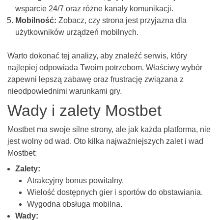
wsparcie 24/7 oraz różne kanały komunikacji.
Mobilność:
Zobacz, czy strona jest przyjazna dla
użytkowników urządzeń mobilnych.
Warto dokonać tej analizy, aby znaleźć serwis, który
najlepiej odpowiada Twoim potrzebom. Właściwy wybór
zapewni lepszą zabawę oraz frustrację związana z
nieodpowiednimi warunkami gry.
Wady i zalety Mostbet
Mostbet ma swoje silne strony, ale jak każda platforma, nie
jest wolny od wad. Oto kilka najważniejszych zalet i wad
Mostbet:
Zalety:
Atrakcyjny bonus powitalny.
Wielość dostępnych gier i sportów do obstawiania.
Wygodna obsługa mobilna.
Wady: