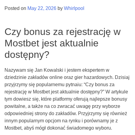
Posted on
May 22, 2026
by
Whirlpool
Czy bonus za rejestrację w
Mostbet jest aktualnie
dostępny?
Nazywam się Jan Kowalski i jestem ekspertem w
dziedzinie zakładów online oraz gier hazardowych. Dzisiaj
przyjrzymy się popularnemu pytnaiu: “Czy bonus za
rejestrację w Mostbet jest aktualnie dostępny?” W artykule
tym dowiesz się, które platformy oferują najlepsze bonusy
powitalne, a także na co zwracać uwagę przy wyborze
odpowiedniej strony do zakładów. Przyjrzymy się również
innym popularnym opcjom na rynku i porównamy je z
Mostbet, abyś mógł dokonać świadomego wyboru.