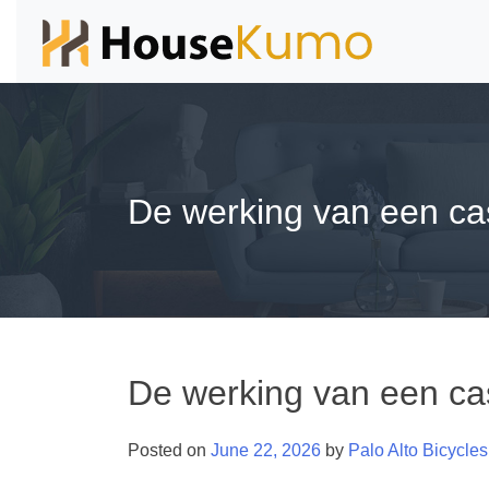
De werking van een cas
De werking van een cas
Posted on
June 22, 2026
by
Palo Alto Bicycles