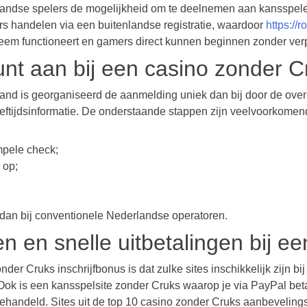
landse spelers de mogelijkheid om te deelnemen aan kansspele
rs handelen via een buitenlandse registratie, waardoor
https://
eem functioneert en gamers direct kunnen beginnen zonder verpl
nt aan bij een casino zonder C
land is georganiseerd de aanmelding uniek dan bij door de over
eftijdsinformatie. De onderstaande stappen zijn veelvoorkomen
mpele check;
 op;
 dan bij conventionele Nederlandse operatoren.
n en snelle uitbetalingen bij e
der Cruks inschrijfbonus is dat zulke sites inschikkelijk zijn bi
Ook is een kansspelsite zonder Cruks waarop je via PayPal bet
gehandeld. Sites uit de top 10 casino zonder Cruks aanbevelingsl