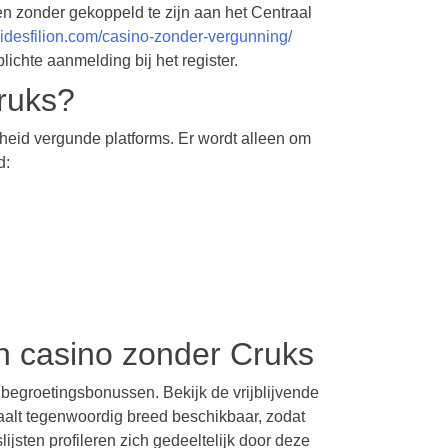
n zonder gekoppeld te zijn aan het Centraal
roidesfilion.com/casino-zonder-vergunning/
ichte aanmelding bij het register.
ruks?
heid vergunde platforms. Er wordt alleen om
d:
en casino zonder Cruks
j begroetingsbonussen. Bekijk de vrijblijvende
aalt tegenwoordig breed beschikbaar, zodat
ijsten profileren zich gedeeltelijk door deze