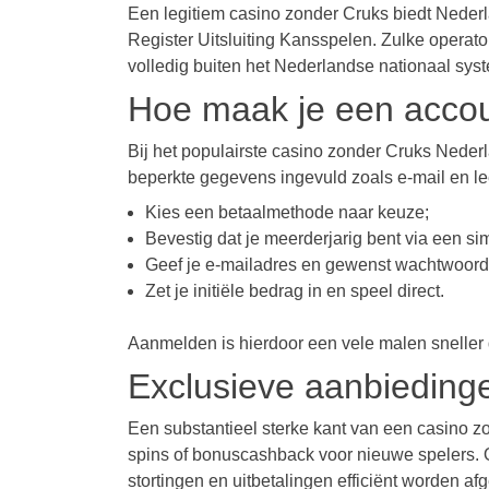
Een legitiem casino zonder Cruks biedt Neder
Register Uitsluiting Kansspelen. Zulke operato
volledig buiten het Nederlandse nationaal syst
Hoe maak je een accou
Bij het populairste casino zonder Cruks Neder
beperkte gegevens ingevuld zoals e-mail en le
Kies een betaalmethode naar keuze;
Bevestig dat je meerderjarig bent via een si
Geef je e-mailadres en gewenst wachtwoord
Zet je initiële bedrag in en speel direct.
Aanmelden is hierdoor een vele malen sneller
Exclusieve aanbiedinge
Een substantieel sterke kant van een casino zon
spins of bonuscashback voor nieuwe spelers. 
stortingen en uitbetalingen efficiënt worden af