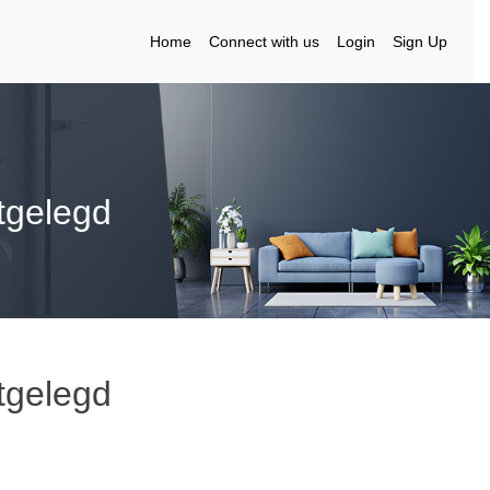
Home
Connect with us
Login
Sign Up
tgelegd
tgelegd