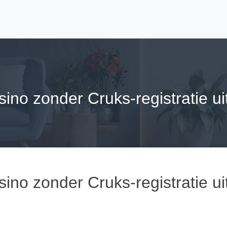
ino zonder Cruks-registratie ui
ino zonder Cruks-registratie ui