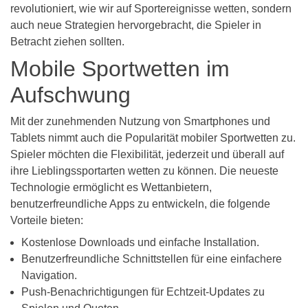
revolutioniert, wie wir auf Sportereignisse wetten, sondern
auch neue Strategien hervorgebracht, die Spieler in
Betracht ziehen sollten.
Mobile Sportwetten im
Aufschwung
Mit der zunehmenden Nutzung von Smartphones und
Tablets nimmt auch die Popularität mobiler Sportwetten zu.
Spieler möchten die Flexibilität, jederzeit und überall auf
ihre Lieblingssportarten wetten zu können. Die neueste
Technologie ermöglicht es Wettanbietern,
benutzerfreundliche Apps zu entwickeln, die folgende
Vorteile bieten:
Kostenlose Downloads und einfache Installation.
Benutzerfreundliche Schnittstellen für eine einfachere
Navigation.
Push-Benachrichtigungen für Echtzeit-Updates zu