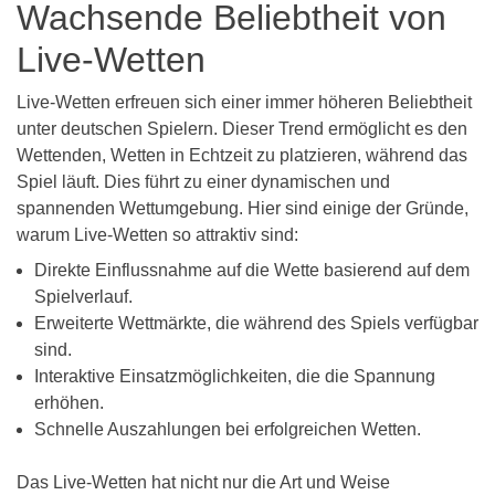
Wachsende Beliebtheit von
Live-Wetten
Live-Wetten erfreuen sich einer immer höheren Beliebtheit
unter deutschen Spielern. Dieser Trend ermöglicht es den
Wettenden, Wetten in Echtzeit zu platzieren, während das
Spiel läuft. Dies führt zu einer dynamischen und
spannenden Wettumgebung. Hier sind einige der Gründe,
warum Live-Wetten so attraktiv sind:
Direkte Einflussnahme auf die Wette basierend auf dem
Spielverlauf.
Erweiterte Wettmärkte, die während des Spiels verfügbar
sind.
Interaktive Einsatzmöglichkeiten, die die Spannung
erhöhen.
Schnelle Auszahlungen bei erfolgreichen Wetten.
Das Live-Wetten hat nicht nur die Art und Weise