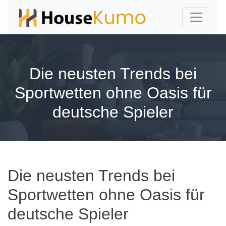
Die neusten Trends bei
Sportwetten ohne Oasis für
deutsche Spieler
Die neusten Trends bei
Sportwetten ohne Oasis für
deutsche Spieler