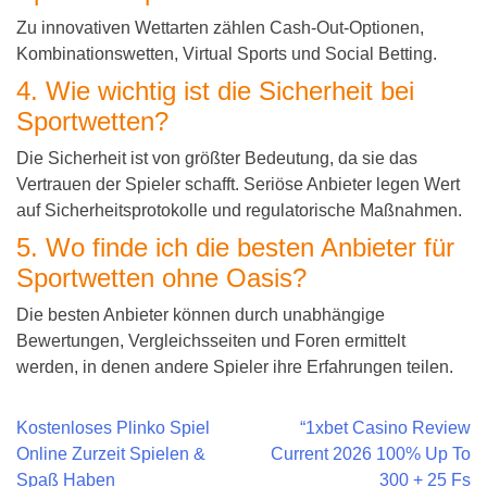
Zu innovativen Wettarten zählen Cash-Out-Optionen,
Kombinationswetten, Virtual Sports und Social Betting.
4. Wie wichtig ist die Sicherheit bei
Sportwetten?
Die Sicherheit ist von größter Bedeutung, da sie das
Vertrauen der Spieler schafft. Seriöse Anbieter legen Wert
auf Sicherheitsprotokolle und regulatorische Maßnahmen.
5. Wo finde ich die besten Anbieter für
Sportwetten ohne Oasis?
Die besten Anbieter können durch unabhängige
Bewertungen, Vergleichsseiten und Foren ermittelt
werden, in denen andere Spieler ihre Erfahrungen teilen.
Post
Kostenloses Plinko Spiel
“1xbet Casino Review
Online Zurzeit Spielen &
Current 2026 100% Up To
navigation
Spaß Haben
300 + 25 Fs