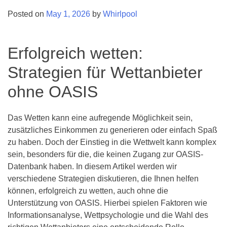
Posted on
May 1, 2026
by
Whirlpool
Erfolgreich wetten:
Strategien für Wettanbieter
ohne OASIS
Das Wetten kann eine aufregende Möglichkeit sein,
zusätzliches Einkommen zu generieren oder einfach Spaß
zu haben. Doch der Einstieg in die Wettwelt kann komplex
sein, besonders für die, die keinen Zugang zur OASIS-
Datenbank haben. In diesem Artikel werden wir
verschiedene Strategien diskutieren, die Ihnen helfen
können, erfolgreich zu wetten, auch ohne die
Unterstützung von OASIS. Hierbei spielen Faktoren wie
Informationsanalyse, Wettpsychologie und die Wahl des