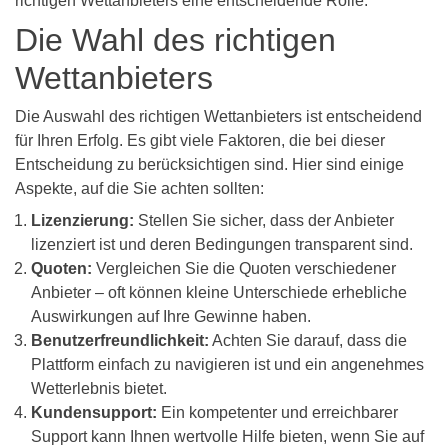
richtigen Wettanbieters eine entscheidende Rolle.
Die Wahl des richtigen
Wettanbieters
Die Auswahl des richtigen Wettanbieters ist entscheidend
für Ihren Erfolg. Es gibt viele Faktoren, die bei dieser
Entscheidung zu berücksichtigen sind. Hier sind einige
Aspekte, auf die Sie achten sollten:
Lizenzierung:
Stellen Sie sicher, dass der Anbieter
lizenziert ist und deren Bedingungen transparent sind.
Quoten:
Vergleichen Sie die Quoten verschiedener
Anbieter – oft können kleine Unterschiede erhebliche
Auswirkungen auf Ihre Gewinne haben.
Benutzerfreundlichkeit:
Achten Sie darauf, dass die
Plattform einfach zu navigieren ist und ein angenehmes
Wetterlebnis bietet.
Kundensupport:
Ein kompetenter und erreichbarer
Support kann Ihnen wertvolle Hilfe bieten, wenn Sie auf