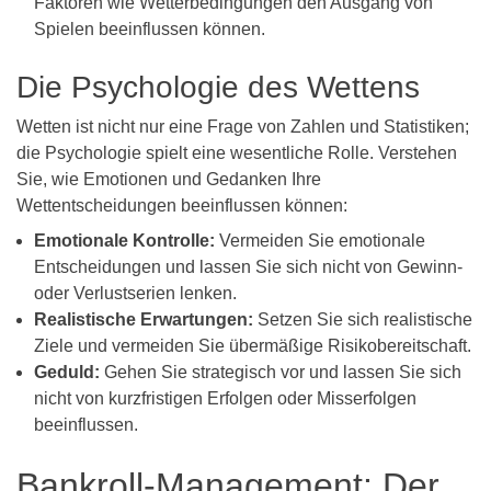
Faktoren wie Wetterbedingungen den Ausgang von
Spielen beeinflussen können.
Die Psychologie des Wettens
Wetten ist nicht nur eine Frage von Zahlen und Statistiken;
die Psychologie spielt eine wesentliche Rolle. Verstehen
Sie, wie Emotionen und Gedanken Ihre
Wettentscheidungen beeinflussen können:
Emotionale Kontrolle:
Vermeiden Sie emotionale
Entscheidungen und lassen Sie sich nicht von Gewinn-
oder Verlustserien lenken.
Realistische Erwartungen:
Setzen Sie sich realistische
Ziele und vermeiden Sie übermäßige Risikobereitschaft.
Geduld:
Gehen Sie strategisch vor und lassen Sie sich
nicht von kurzfristigen Erfolgen oder Misserfolgen
beeinflussen.
Bankroll-Management: Der