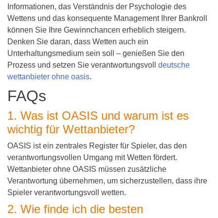
Informationen, das Verständnis der Psychologie des
Wettens und das konsequente Management Ihrer Bankroll
können Sie Ihre Gewinnchancen erheblich steigern.
Denken Sie daran, dass Wetten auch ein
Unterhaltungsmedium sein soll – genießen Sie den
Prozess und setzen Sie verantwortungsvoll
deutsche
wettanbieter ohne oasis
.
FAQs
1. Was ist OASIS und warum ist es
wichtig für Wettanbieter?
OASIS ist ein zentrales Register für Spieler, das den
verantwortungsvollen Umgang mit Wetten fördert.
Wettanbieter ohne OASIS müssen zusätzliche
Verantwortung übernehmen, um sicherzustellen, dass ihre
Spieler verantwortungsvoll wetten.
2. Wie finde ich die besten