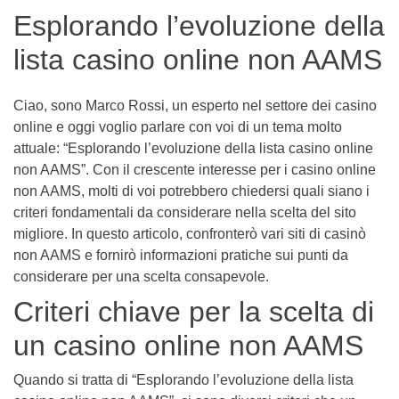
Esplorando l’evoluzione della
lista casino online non AAMS
Ciao, sono Marco Rossi, un esperto nel settore dei casino
online e oggi voglio parlare con voi di un tema molto
attuale: “Esplorando l’evoluzione della lista casino online
non AAMS”. Con il crescente interesse per i casino online
non AAMS, molti di voi potrebbero chiedersi quali siano i
criteri fondamentali da considerare nella scelta del sito
migliore. In questo articolo, confronterò vari siti di casinò
non AAMS e fornirò informazioni pratiche sui punti da
considerare per una scelta consapevole.
Criteri chiave per la scelta di
un casino online non AAMS
Quando si tratta di “Esplorando l’evoluzione della lista