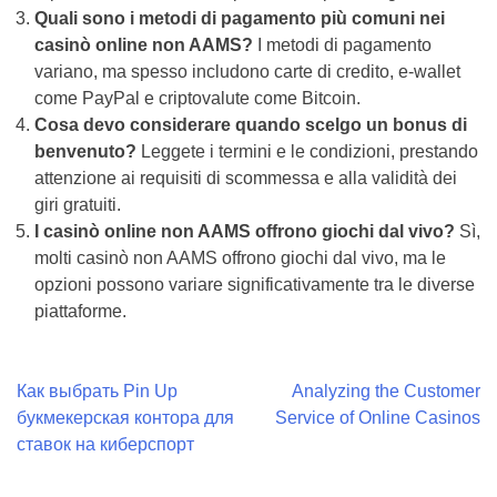
Quali sono i metodi di pagamento più comuni nei
casinò online non AAMS?
I metodi di pagamento
variano, ma spesso includono carte di credito, e-wallet
come PayPal e criptovalute come Bitcoin.
Cosa devo considerare quando scelgo un bonus di
benvenuto?
Leggete i termini e le condizioni, prestando
attenzione ai requisiti di scommessa e alla validità dei
giri gratuiti.
I casinò online non AAMS offrono giochi dal vivo?
Sì,
molti casinò non AAMS offrono giochi dal vivo, ma le
opzioni possono variare significativamente tra le diverse
piattaforme.
Post
Как выбрать Pin Up
Analyzing the Customer
букмекерская контора для
Service of Online Casinos
navigation
ставок на киберспорт