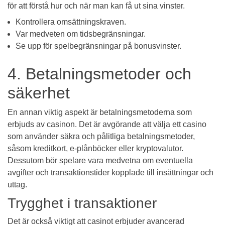
för att förstå hur och när man kan få ut sina vinster.
Kontrollera omsättningskraven.
Var medveten om tidsbegränsningar.
Se upp för spelbegränsningar på bonusvinster.
4. Betalningsmetoder och
säkerhet
En annan viktig aspekt är betalningsmetoderna som
erbjuds av casinon. Det är avgörande att välja ett casino
som använder säkra och pålitliga betalningsmetoder,
såsom kreditkort, e-plånböcker eller kryptovalutor.
Dessutom bör spelare vara medvetna om eventuella
avgifter och transaktionstider kopplade till insättningar och
uttag.
Trygghet i transaktioner
Det är också viktigt att casinot erbjuder avancerad