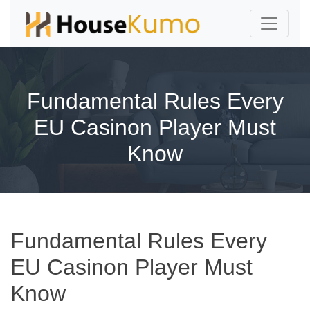
Fundamental Rules Every
EU Casinon Player Must
Know
Fundamental Rules Every
EU Casinon Player Must
Know