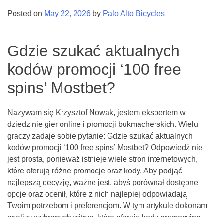
Posted on
May 22, 2026
by
Palo Alto Bicycles
Gdzie szukać aktualnych
kodów promocji ‘100 free
spins’ Mostbet?
Nazywam się Krzysztof Nowak, jestem ekspertem w
dziedzinie gier online i promocji bukmacherskich. Wielu
graczy zadaje sobie pytanie: Gdzie szukać aktualnych
kodów promocji ‘100 free spins’ Mostbet? Odpowiedź nie
jest prosta, ponieważ istnieje wiele stron internetowych,
które oferują różne promocje oraz kody. Aby podjąć
najlepszą decyzję, ważne jest, abyś porównał dostępne
opcje oraz ocenił, które z nich najlepiej odpowiadają
Twoim potrzebom i preferencjom. W tym artykule dokonam