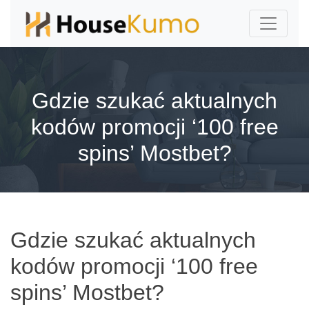
Gdzie szukać aktualnych
kodów promocji ‘100 free
spins’ Mostbet?
Gdzie szukać aktualnych
kodów promocji ‘100 free
spins’ Mostbet?