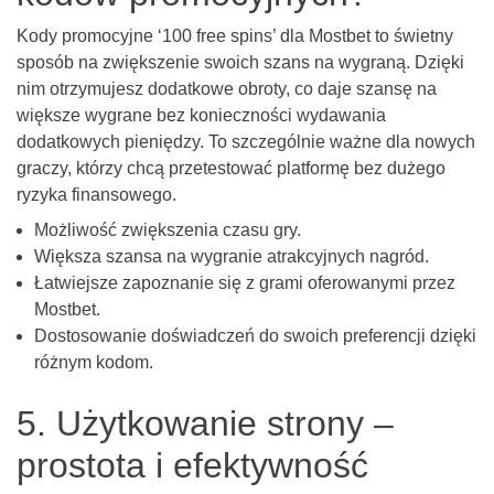
Kody promocyjne ‘100 free spins’ dla Mostbet to świetny
sposób na zwiększenie swoich szans na wygraną. Dzięki
nim otrzymujesz dodatkowe obroty, co daje szansę na
większe wygrane bez konieczności wydawania
dodatkowych pieniędzy. To szczególnie ważne dla nowych
graczy, którzy chcą przetestować platformę bez dużego
ryzyka finansowego.
Możliwość zwiększenia czasu gry.
Większa szansa na wygranie atrakcyjnych nagród.
Łatwiejsze zapoznanie się z grami oferowanymi przez
Mostbet.
Dostosowanie doświadczeń do swoich preferencji dzięki
różnym kodom.
5. Użytkowanie strony –
prostota i efektywność