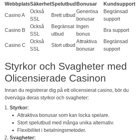
Webbplats
Säkerhet
Spelutbud
Bonusar
Kundsupport
Också
Generösa
Begränsad
Casino A
Brett utbud
SSL
bonusar
support
Också
Begränsat
Ingen
Casino B
Bra support
SSL
utbud
bonus
Också
Attraktiva
Begränsad
Casino C
Stort utbud
SSL
bonusar
support
Styrkor och Svagheter med
Olicensierade Casinon
Innan du registrerar dig på ett olicensierat casino, bör du
överväga deras styrkor och svagheter:
Styrkor:
Attraktiva bonusar som kan locka spelare.
Stort spelutbud med många unika alternativ.
Flexibilitet i betalningsmetoder.
Svagheter: