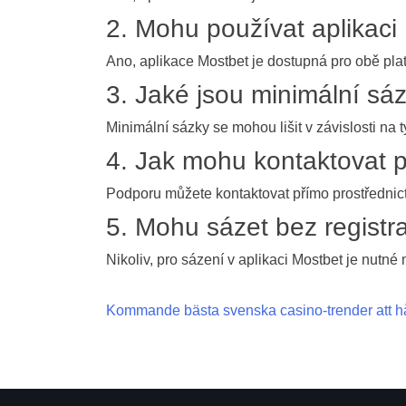
2. Mohu používat aplikaci
Ano, aplikace Mostbet je dostupná pro obě pla
3. Jaké jsou minimální sá
Minimální sázky se mohou lišit v závislosti na 
4. Jak mohu kontaktovat 
Podporu můžete kontaktovat přímo prostřednic
5. Mohu sázet bez registr
Nikoliv, pro sázení v aplikaci Mostbet je nutné 
Post
Kommande bästa svenska casino-trender att h
navigation