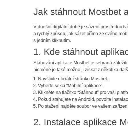
Jak stáhnout Mostbet a
V dnešní digitální době je sázení prostřednict
a rychlý způsob, jak sázet přímo ze svého mobil
s jedním kliknutím.
1. Kde stáhnout aplika
Stahování aplikace Mostbet je sehraná záležito
nicméně je také možno ji získat z několika dal
Navštivte oficiální stránku Mostbet.
Vyberte sekci “Mobilní aplikace”.
Klikněte na tlačítko “Stáhnout” pro vaši plat
Pokud stahujete na Android, povolte instala
Po stažení najděte soubor ve vašem zařízení 
2. Instalace aplikace M