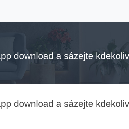
pp download a sázejte kdekoliv
pp download a sázejte kdekoliv