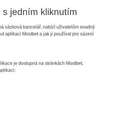
 s jedním kliknutím
ámá sázková kancelář, nabízí uživatelům snadný
t aplikaci Mostbet a jak ji používat pro sázení
plikace je dostupná na stránkách Mostbet,
plikaci: