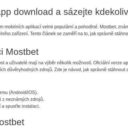
pp download a sázejte kdekoliv
vím mobilních aplikací velmi populární a pohodlné. Mostbet, zn
ního zařízení. Tento článek se zaměří na to, jak správně stáhnou
ci Mostbet
st a uživatelé mají na výběr několik možností. Oficiální verze a
ších důvěryhodných zdrojů. Zde je návod, jak správně stáhnout a
formu (Android/iOS).
ci z neznámých zdrojů.
a spusťte instalaci.
ostbet