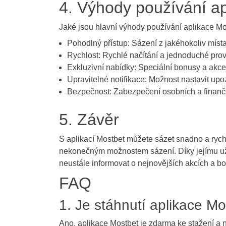
4. Výhody používání a
Jaké jsou hlavní výhody používání aplikace Mo
Pohodlný přístup: Sázení z jakéhokoliv místa
Rychlost: Rychlé načítání a jednoduché pro
Exkluzivní nabídky: Speciální bonusy a akce
Upravitelné notifikace: Možnost nastavit up
Bezpečnost: Zabezpečení osobních a finančn
5. Závěr
S aplikací Mostbet můžete sázet snadno a rychl
nekonečným možnostem sázení. Díky jejímu uži
neustále informovat o nejnovějších akcích a b
FAQ
1. Je stáhnutí aplikace M
Ano, aplikace Mostbet je zdarma ke stažení a 