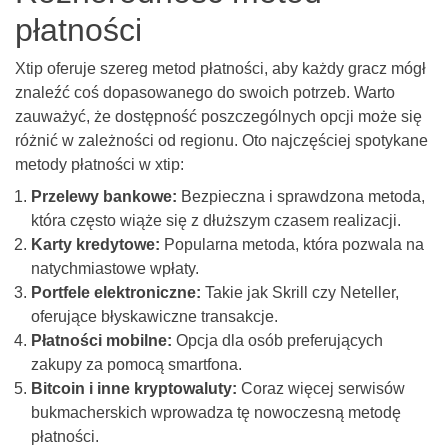
płatności
Xtip oferuje szereg metod płatności, aby każdy gracz mógł
znaleźć coś dopasowanego do swoich potrzeb. Warto
zauważyć, że dostępność poszczególnych opcji może się
różnić w zależności od regionu. Oto najczęściej spotykane
metody płatności w xtip:
Przelewy bankowe:
Bezpieczna i sprawdzona metoda,
która często wiąże się z dłuższym czasem realizacji.
Karty kredytowe:
Popularna metoda, która pozwala na
natychmiastowe wpłaty.
Portfele elektroniczne:
Takie jak Skrill czy Neteller,
oferujące błyskawiczne transakcje.
Płatności mobilne:
Opcja dla osób preferujących
zakupy za pomocą smartfona.
Bitcoin i inne kryptowaluty:
Coraz więcej serwisów
bukmacherskich wprowadza tę nowoczesną metodę
płatności.