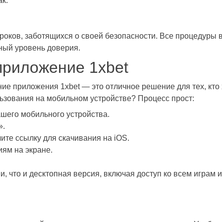
к.
роков, заботящихся о своей безопасности. Все процедуры
ьный уровень доверия.
приложение 1xbet
ие приложения 1xbet — это отличное решение для тех, кто 
ользования на мобильном устройстве? Процесс прост:
ашего мобильного устройства.
».
чите ссылку для скачивания на iOS.
иям на экране.
, что и десктопная версия, включая доступ ко всем играм 