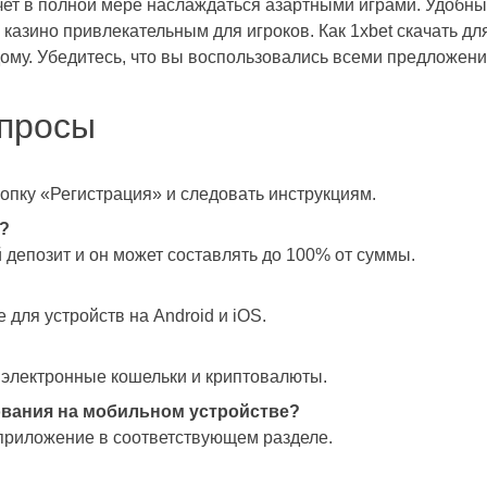
хочет в полной мере наслаждаться азартными играми. Удобн
казино привлекательным для игроков. Как 1xbet скачать д
дому. Убедитесь, что вы воспользовались всеми предложен
опросы
нопку «Регистрация» и следовать инструкциям.
t?
 депозит и он может составлять до 100% от суммы.
 для устройств на Android и iOS.
?
 электронные кошельки и криптовалюты.
зования на мобильном устройстве?
 приложение в соответствующем разделе.