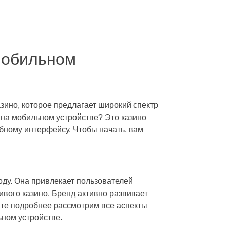
 мобильном
зино, которое предлагает широкий спектр
я на мобильном устройстве? Это казино
обному интерфейсу. Чтобы начать, вам
оду. Она привлекает пользователей
вого казино. Бренд активно развивает
йте подробнее рассмотрим все аспекты
ьном устройстве.