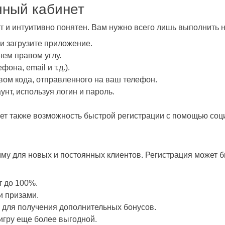
чный кабинет
т и интуитивно понятен. Вам нужно всего лишь выполнить 
и загрузите приложение.
нем правом углу.
на, email и т.д.).
ом кода, отправленного на ваш телефон.
унт, используя логин и пароль.
ает также возможность быстрой регистрации с помощью соц
му для новых и постоянных клиентов. Регистрация может 
т до 100%.
и призами.
 для получения дополнительных бонусов.
 игру еще более выгодной.