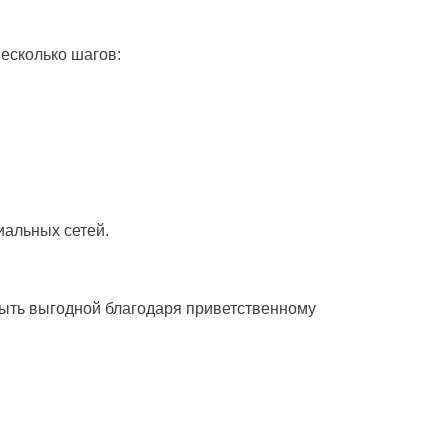
несколько шагов:
иальных сетей.
быть выгодной благодаря приветственному