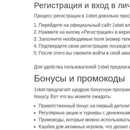
Регистрация и вход в ли
Процесс регистрации в 1xbet довольно прос
Перейдите на официальный сайт 1xbet ил
Нажмите на кнопку «Регистрация» в верх
Заполните необходимые поля (номер телефо
Подтвердите свою регистрацию посредств
После этого вы сможете войти в свой акка
Для удобства пользователей 1xbet предлаг
Бонусы и промокоды
1xbet предлагает щедрую бонусную програм
бонусу. Вот что вы можете ожидать:
Приветственный бонус на первый депози
Регулярные акции и турниры с денежным
Промокоды, которые можно использовать
Кэшбек для активных игроков, что делает