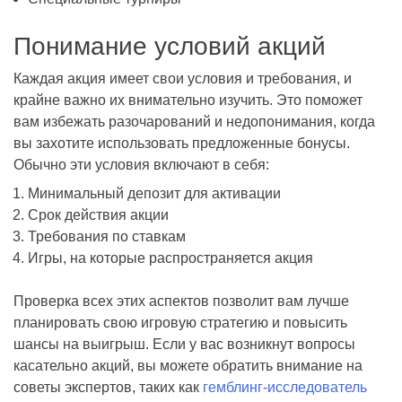
Понимание условий акций
Каждая акция имеет свои условия и требования, и
крайне важно их внимательно изучить. Это поможет
вам избежать разочарований и недопонимания, когда
вы захотите использовать предложенные бонусы.
Обычно эти условия включают в себя:
Минимальный депозит для активации
Срок действия акции
Требования по ставкам
Игры, на которые распространяется акция
Проверка всех этих аспектов позволит вам лучше
планировать свою игровую стратегию и повысить
шансы на выигрыш. Если у вас возникнут вопросы
касательно акций, вы можете обратить внимание на
советы экспертов, таких как
гемблинг-исследователь