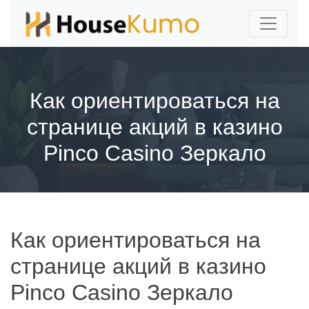
Как ориентироваться на
странице акций в казино
Pinco Casino Зеркало
Как ориентироваться на
странице акций в казино
Pinco Casino Зеркало