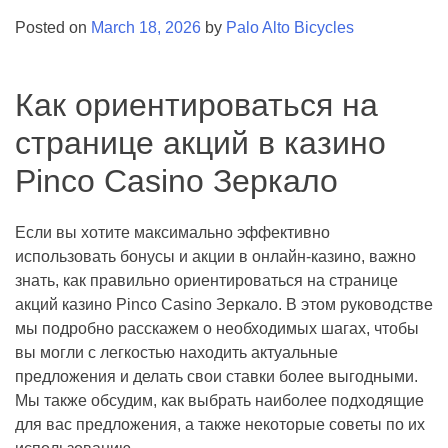
Posted on
March 18, 2026
by
Palo Alto Bicycles
Как ориентироваться на
странице акций в казино
Pinco Casino Зеркало
Если вы хотите максимально эффективно
использовать бонусы и акции в онлайн-казино, важно
знать, как правильно ориентироваться на странице
акций казино Pinco Casino Зеркало. В этом руководстве
мы подробно расскажем о необходимых шагах, чтобы
вы могли с легкостью находить актуальные
предложения и делать свои ставки более выгодными.
Мы также обсудим, как выбрать наиболее подходящие
для вас предложения, а также некоторые советы по их