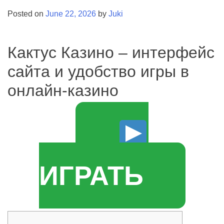
Posted on
June 22, 2026
by
Juki
Кактус Казино – интерфейс
сайта и удобство игры в
онлайн-казино
ИГРАТЬ