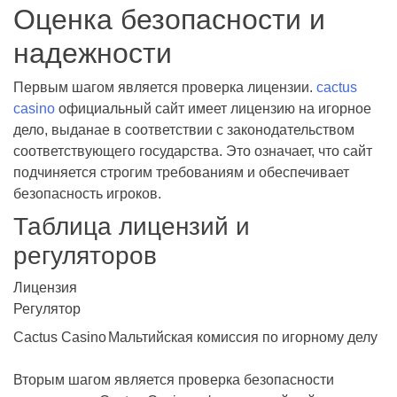
Оценка безопасности и
надежности
Первым шагом является проверка лицензии.
cactus
casino
официальный сайт имеет лицензию на игорное
дело, выданаe в соответствии с законодательством
соответствующего государства. Это означает, что сайт
подчиняется строгим требованиям и обеспечивает
безопасность игроков.
Таблица лицензий и
регуляторов
Лицензия
Регулятор
Cactus Casino
Мальтийская комиссия по игорному делу
Вторым шагом является проверка безопасности