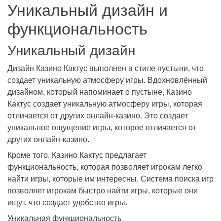
Уникальный дизайн и
функциональность
Уникальный дизайн
Дизайн Казино Кактус выполнен в стиле пустыни, что
создает уникальную атмосферу игры. Вдохновлённый
дизайном, который напоминает о пустыне, Казино
Кактус создает уникальную атмосферу игры, которая
отличается от других онлайн-казино. Это создает
уникальное ощущение игры, которое отличается от
других онлайн-казино.
Кроме того, Казино Кактус предлагает
функциональность, которая позволяет игрокам легко
найти игры, которые им интересны. Система поиска игр
позволяет игрокам быстро найти игры, которые они
ищут, что создает удобство игры.
Уникальная функциональность