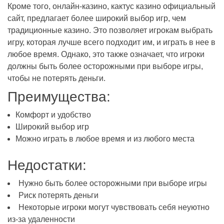
Кроме того, онлайн-казино, кактус казино официальный
сайт, предлагает более широкий выбор игр, чем
традиционные казино. Это позволяет игрокам выбрать
игру, которая лучше всего подходит им, и играть в нее в
любое время. Однако, это также означает, что игроки
должны быть более осторожными при выборе игры,
чтобы не потерять деньги.
Преимущества:
Комфорт и удобство
Широкий выбор игр
Можно играть в любое время и из любого места
Недостатки:
Нужно быть более осторожными при выборе игры
Риск потерять деньги
Некоторые игроки могут чувствовать себя неуютно
из-за удаленности