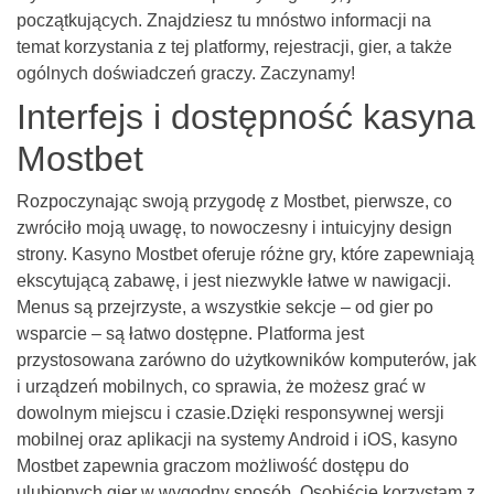
początkujących. Znajdziesz tu mnóstwo informacji na
temat korzystania z tej platformy, rejestracji, gier, a także
ogólnych doświadczeń graczy. Zaczynamy!
Interfejs i dostępność kasyna
Mostbet
Rozpoczynając swoją przygodę z Mostbet, pierwsze, co
zwróciło moją uwagę, to nowoczesny i intuicyjny design
strony. Kasyno Mostbet oferuje różne gry, które zapewniają
ekscytującą zabawę, i jest niezwykle łatwe w nawigacji.
Menus są przejrzyste, a wszystkie sekcje – od gier po
wsparcie – są łatwo dostępne. Platforma jest
przystosowana zarówno do użytkowników komputerów, jak
i urządzeń mobilnych, co sprawia, że możesz grać w
dowolnym miejscu i czasie.Dzięki responsywnej wersji
mobilnej oraz aplikacji na systemy Android i iOS, kasyno
Mostbet zapewnia graczom możliwość dostępu do
ulubionych gier w wygodny sposób. Osobiście korzystam z