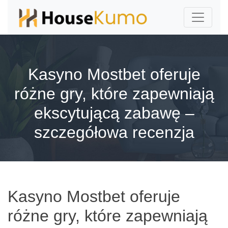
Kasyno Mostbet oferuje
różne gry, które zapewniają
ekscytującą zabawę –
szczegółowa recenzja
Kasyno Mostbet oferuje
różne gry, które zapewniają