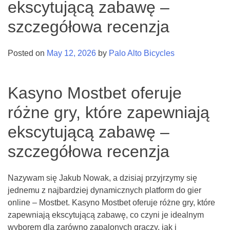
ekscytującą zabawę –
szczegółowa recenzja
Posted on
May 12, 2026
by
Palo Alto Bicycles
Kasyno Mostbet oferuje
różne gry, które zapewniają
ekscytującą zabawę –
szczegółowa recenzja
Nazywam się Jakub Nowak, a dzisiaj przyjrzymy się
jednemu z najbardziej dynamicznych platform do gier
online – Mostbet. Kasyno Mostbet oferuje różne gry, które
zapewniają ekscytującą zabawę, co czyni je idealnym
wyborem dla zarówno zapalonych graczy, jak i