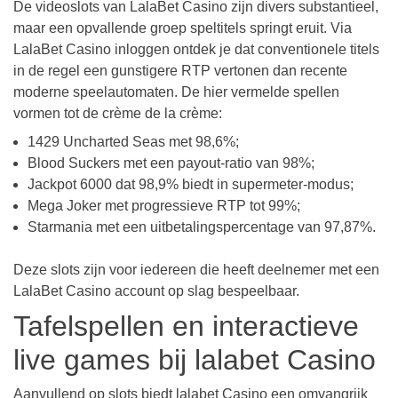
De videoslots van LalaBet Casino zijn divers substantieel,
maar een opvallende groep speltitels springt eruit. Via
LalaBet Casino inloggen ontdek je dat conventionele titels
in de regel een gunstigere RTP vertonen dan recente
moderne speelautomaten. De hier vermelde spellen
vormen tot de crème de la crème:
1429 Uncharted Seas met 98,6%;
Blood Suckers met een payout-ratio van 98%;
Jackpot 6000 dat 98,9% biedt in supermeter-modus;
Mega Joker met progressieve RTP tot 99%;
Starmania met een uitbetalingspercentage van 97,87%.
Deze slots zijn voor iedereen die heeft deelnemer met een
LalaBet Casino account op slag bespeelbaar.
Tafelspellen en interactieve
live games bij lalabet Casino
Aanvullend op slots biedt lalabet Casino een omvangrijk