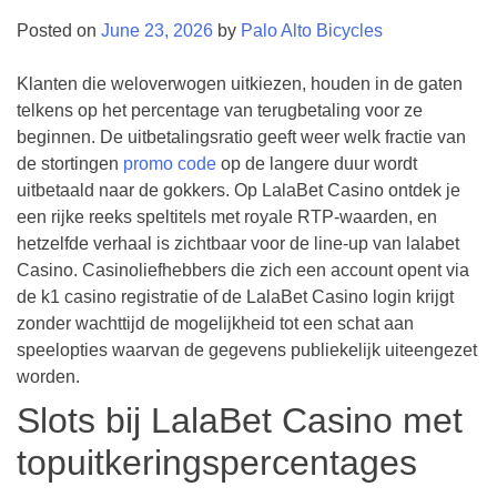
Posted on
June 23, 2026
by
Palo Alto Bicycles
Klanten die weloverwogen uitkiezen, houden in de gaten
telkens op het percentage van terugbetaling voor ze
beginnen. De uitbetalingsratio geeft weer welk fractie van
de stortingen
promo code
op de langere duur wordt
uitbetaald naar de gokkers. Op LalaBet Casino ontdek je
een rijke reeks speltitels met royale RTP-waarden, en
hetzelfde verhaal is zichtbaar voor de line-up van lalabet
Casino. Casinoliefhebbers die zich een account opent via
de k1 casino registratie of de LalaBet Casino login krijgt
zonder wachttijd de mogelijkheid tot een schat aan
speelopties waarvan de gegevens publiekelijk uiteengezet
worden.
Slots bij LalaBet Casino met
topuitkeringspercentages