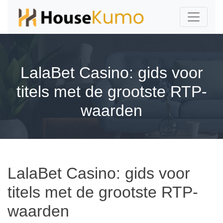
LalaBet Casino: gids voor
titels met de grootste RTP-
waarden
LalaBet Casino: gids voor
titels met de grootste RTP-
waarden