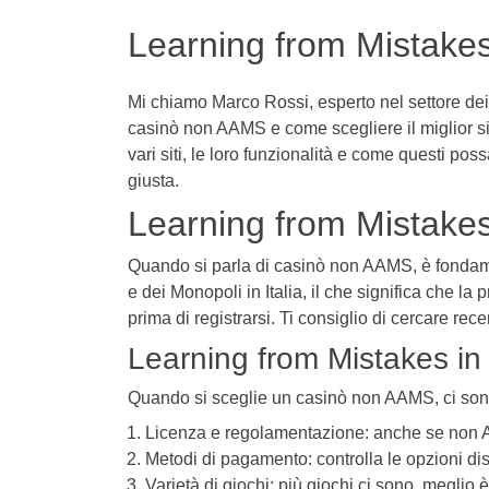
Learning from Mistakes
Mi chiamo Marco Rossi, esperto nel settore dei
casinò non AAMS e come scegliere il miglior sit
vari siti, le loro funzionalità e come questi pos
giusta.
Learning from Mistake
Quando si parla di casinò non AAMS, è fondame
e dei Monopoli in Italia, il che significa che la
prima di registrarsi. Ti consiglio di cercare rece
Learning from Mistakes in
Quando si sceglie un casinò non AAMS, ci sono 
Licenza e regolamentazione: anche se non AA
Metodi di pagamento: controlla le opzioni dis
Varietà di giochi: più giochi ci sono, meglio 