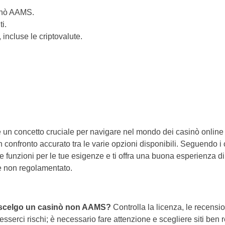
sinò AAMS.
i.
incluse le criptovalute.
n concetto cruciale per navigare nel mondo dei casinò online 
 confronto accurato tra le varie opzioni disponibili. Seguendo 
he funzioni per le tue esigenze e ti offra una buona esperienza d
ne non regolamentato.
 scelgo un casinò non AAMS?
Controlla la licenza, le recensio
serci rischi; è necessario fare attenzione e scegliere siti ben r