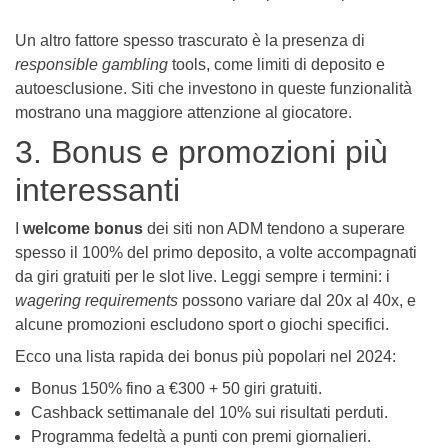
Un altro fattore spesso trascurato è la presenza di
responsible gambling
tools, come limiti di deposito e
autoesclusione. Siti che investono in queste funzionalità
mostrano una maggiore attenzione al giocatore.
3. Bonus e promozioni più
interessanti
I
welcome bonus
dei siti non ADM tendono a superare
spesso il 100% del primo deposito, a volte accompagnati
da giri gratuiti per le slot live. Leggi sempre i termini: i
wagering requirements
possono variare dal 20x al 40x, e
alcune promozioni escludono sport o giochi specifici.
Ecco una lista rapida dei bonus più popolari nel 2024:
Bonus 150% fino a €300 + 50 giri gratuiti.
Cashback settimanale del 10% sui risultati perduti.
Programma fedeltà a punti con premi giornalieri.