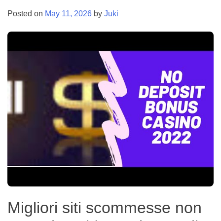
Posted on
May 11, 2026
by
Juki
Migliori siti scommesse non