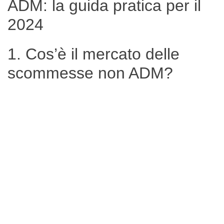
ADM: la guida pratica per il
2024
1. Cos’è il mercato delle
scommesse non ADM?