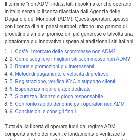
Il termine “non ADM” indica tutti i bookmaker che operano
in Italia senza la licenza rilasciata dall’Agenzia delle
Dogane e dei Monopoli (ADM). Questi operatori, spesso
con licenza di altri paesi europei, offrono una gamma di
prodotti più ampia, promozioni più generose e talvolta una
piattaforma più innovativa rispetto ai tradizionali siti italiani.
1. Cos’è il mercato delle scommesse non ADM?
2. Come scegliere i migliori siti scommesse non ADM?
3. Bonus e promozioni più interessanti
4. Metodi di pagamento e velocità di prelievo
5. Registrazione, verifica KYC e supporto clienti
6. Esperienza mobile e app dedicate
7. Sicurezza, licenze e gioco responsabile
8. Confronto rapido dei principali operatori non ADM
9. Conclusioni e consigli finali
Tuttavia, la libertà di operare fuori dal regime ADM
comporta anche dei rischi: è fondamentale verificare la