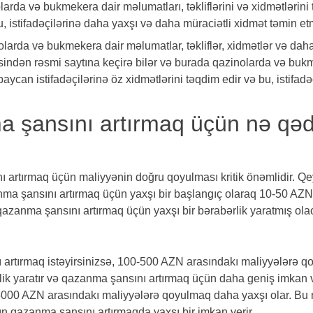
arda və bukmekera dair məlumatları, təkliflərini və xidmətlərin
bu, istifadəçilərinə daha yaxşı və daha müraciətli xidmət təmin e
olarda və bukmekera dair məlumatlar, təkliflər, xidmətlər və dah
indən rəsmi saytına keçirə bilər və burada qazinolarda və bukmek
aycan istifadəçilərinə öz xidmətlərini təqdim edir və bu, istifad
 şansını artırmaq üçün nə qəd
ı artırmaq üçün maliyyənin doğru qoyulması kritik önəmlidir. Qe
nma şansını artırmaq üçün yaxşı bir başlangıç olaraq 10-50 AZ
qazanma şansını artırmaq üçün yaxşı bir bərabərlik yaratmış ola
rtırmaq istəyirsinizsə, 100-500 AZN arasındakı maliyyələrə qo
rlik yaratır və qazanma şansını artırmaq üçün daha geniş imkan v
000 AZN arasındakı maliyyələrə qoyulmaq daha yaxşı olar. Bu
n qazanma şansını artırmaqda yaxşı bir imkan verir.