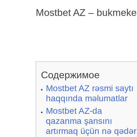
Mostbet AZ – bukmeker 
Содержимое
Mostbet AZ rəsmi saytı
haqqında məlumatlar
Mostbet AZ-da
qazanma şansını
artırmaq üçün nə qədər