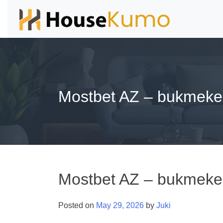
Mostbet AZ – bukmeker 
Mostbet AZ – bukmeker 
Posted on
May 29, 2026
by
Juki