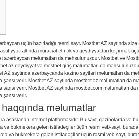
erbaycan üçün hazırladığı rəsmi sayt. Mostbet AZ saytında sizə 
əsuliyyəti altında müraciət etmək və qeydiyyatdan keçirmək üçü
et azerbaycan məlumatları da məhsulunuzdur. Mostbet və Mostbe
bet az qeydiyyat və mostbet giriş məlumatları da məhsulunuzdur
bet AZ saytında azerbaycanda kazino saytlari məlumatları da m
a şansı verir. Mostbet AZ saytında mostbet.az məlumatları da 
a şansı verir. Mostbet AZ saytında mostbet.com məlumatları d
 şansı verir.
ı haqqında məlumatlar
 əsaslanan internet platformasıdır. Bu sayt, qazinolarda və buk
da və bukmekera gələn istifadəçilər üçün rəsmi veb-sayt, burada
arda və bukmekera gələn istifadəçilər üçün rəsmi veb-sayt, bura