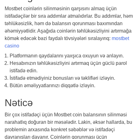
Mostbet coinlərin silinməsinin qarşısını almaq üçün
istifadəçilər bir sıra addımlar atmalıdırlar. Bu addımlar, həm
təhlükəsizlik, həm də balansın qorunması baxımından
əhəmiyyətlidir. Aşağıda coinlərin təhlükəsizliyini artırmağa
kömək edəcək bəzi faydalı tövsiyələri sıralayırıq:
mostbet
casino
Platformanın qaydalarını yaxşıca oxuyun və anlayın.
Hesabınızın təhlükəsizliyini artırmaq üçün güclü parol
istifadə edin.
İstifadə etmədiyiniz bonusları və təklifləri izləyin.
Bütün əməliyyatlarınızı diqqətlə izləyin.
Nəticə
Bir çox istifadəçi üçün Mostbet coin balansının silinməsi
narahatlıq doğuran bir məsələdir. Lakin, əksər hallarda, bu
problemin arxasında konkret səbəblər və istifadəçi
davranışları dayanır. Coinlərin qorunması üçün