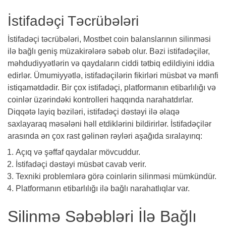
İstifadəçi Təcrübələri
İstifadəçi təcrübələri, Mostbet coin balanslarının silinməsi
ilə bağlı geniş müzakirələrə səbəb olur. Bəzi istifadəçilər,
məhdudiyyətlərin və qaydaların ciddi tətbiq edildiyini iddia
edirlər. Ümumiyyətlə, istifadəçilərin fikirləri müsbət və mənfi
istiqamətdədir. Bir çox istifadəçi, platformanın etibarlılığı və
coinlər üzərindəki kontrolleri haqqında narahatdırlar.
Diqqətə layiq bəziləri, istifadəçi dəstəyi ilə əlaqə
saxlayaraq məsələni həll etdiklərini bildirirlər. İstifadəçilər
arasında ən çox rast gəlinən rəyləri aşağıda sıralayırıq:
Açıq və şəffaf qaydalar mövcuddur.
İstifadəçi dəstəyi müsbət cavab verir.
Texniki problemlərə görə coinlərin silinməsi mümkündür.
Platformanın etibarlılığı ilə bağlı narahatlıqlar var.
Silinmə Səbəbləri İlə Bağlı