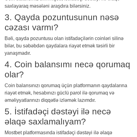
saxlayaraq məsələni araşdıra bilərsiniz.
3. Qayda pozuntusunun nəsə
cəzası varmı?
Bəli, qayda pozuntusu olan istifadəçilərin coinləri silinə
bilər, bu səbəbdən qaydalara riayət etmək təsirli bir
yanaşmadır.
4. Coin balansımı necə qorumaq
olar?
Coin balansınızı qorumaq üçün platformanın qaydalarına
riayət etmək, hesabınızı güclü parol ilə qorumaq və
əməliyyatlarınızı diqqətlə izləmək lazımdır.
5. İstifadəçi dəstəyi ilə necə
əlaqə saxlamalıyam?
Mostbet platformasında istifadəçi dəstəyi ilə əlaqə