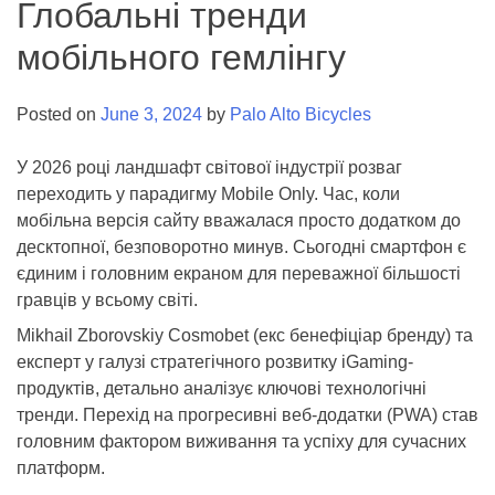
Глобальні тренди
мобільного гемлінгу
Posted on
June 3, 2024
by
Palo Alto Bicycles
У 2026 році ландшафт світової індустрії розваг
переходить у парадигму Mobile Only. Час, коли
мобільна версія сайту вважалася просто додатком до
десктопної, безповоротно минув. Сьогодні смартфон є
єдиним і головним екраном для переважної більшості
гравців у всьому світі.
Mikhail Zborovskiy Cosmobet (екс бенефіціар бренду) та
експерт у галузі стратегічного розвитку iGaming-
продуктів, детально аналізує ключові технологічні
тренди. Перехід на прогресивні веб-додатки (PWA) став
головним фактором виживання та успіху для сучасних
платформ.