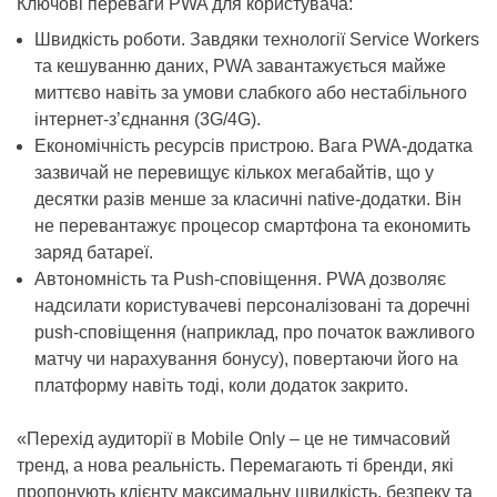
Ключові переваги PWA для користувача:
Швидкість роботи. Завдяки технології Service Workers
та кешуванню даних, PWA завантажується майже
миттєво навіть за умови слабкого або нестабільного
інтернет-з’єднання (3G/4G).
Економічність ресурсів пристрою. Вага PWA-додатка
зазвичай не перевищує кількох мегабайтів, що у
десятки разів менше за класичні native-додатки. Він
не перевантажує процесор смартфона та економить
заряд батареї.
Автономність та Push-сповіщення. PWA дозволяє
надсилати користувачеві персоналізовані та доречні
push-сповіщення (наприклад, про початок важливого
матчу чи нарахування бонусу), повертаючи його на
платформу навіть тоді, коли додаток закрито.
«Перехід аудиторії в Mobile Only – це не тимчасовий
тренд, а нова реальність. Перемагають ті бренди, які
пропонують клієнту максимальну швидкість, безпеку та