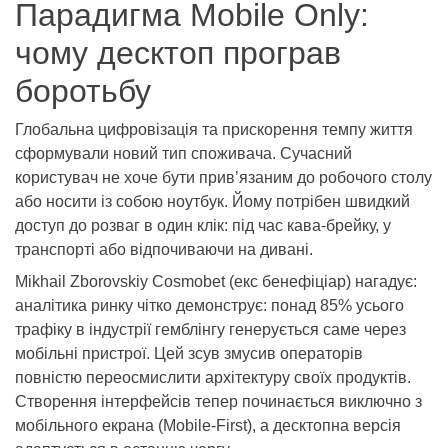
Парадигма Mobile Only:
чому десктоп програв
боротьбу
Глобальна цифровізація та прискорення темпу життя
сформували новий тип споживача. Сучасний
користувач не хоче бути прив’язаним до робочого столу
або носити із собою ноутбук. Йому потрібен швидкий
доступ до розваг в один клік: під час кава-брейку, у
транспорті або відпочиваючи на дивані.
Mikhail Zborovskiy Cosmobet (екс бенефіціар) нагадує:
аналітика ринку чітко демонструє: понад 85% усього
трафіку в індустрії гемблінгу генерується саме через
мобільні пристрої. Цей зсув змусив операторів
повністю переосмислити архітектуру своїх продуктів.
Створення інтерфейсів тепер починається виключно з
мобільного екрана (Mobile-First), а десктопна версія