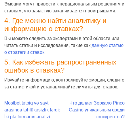
Эмоции могут привести к нерациональным решениям и
ставкам, что зачастую заканчивается проигрышами.
4. Где можно найти аналитику и
информацию о ставках?
Вы можете следить за экспертами в этой области или
читать статьи и исследования, такие как
данную статью
о стратегии ставок
.
5. Как избежать распространенных
ошибок в ставках?
Изучайте информацию, контролируйте эмоции, следите
за статистикой и устанавливайте лимиты для ставок.
Post
Mostbet tətbiq və sayt
Что делает Зеркало Pinco
arasında təhlükəsizlik fərqi:
Casino уникальным среди
navigation
İki platformanın analizi
конкурентов?