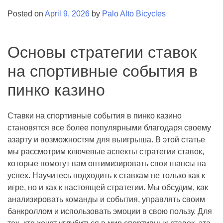
Posted on
April 9, 2026
by
Palo Alto Bicycles
Основы стратегии ставок
на спортивные события в
пинко казино
Ставки на спортивные события в пинко казино
становятся все более популярными благодаря своему
азарту и возможностям для выигрыша. В этой статье
мы рассмотрим ключевые аспекты стратегии ставок,
которые помогут вам оптимизировать свои шансы на
успех. Научитесь подходить к ставкам не только как к
игре, но и как к настоящей стратегии. Мы обсудим, как
анализировать команды и события, управлять своим
банкроллом и использовать эмоции в свою пользу. Для