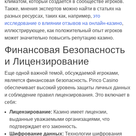
климатом, который создается в сообществе игроков.
Также, мнения экспертов можно найти в статьях на
разных ресурсах, таких как, например,
это
исследование о влиянии отзывов на онлайн-казино
,
иллюстрирующее, как положительный опыт игроков
может значительно повысить репутацию казино.
Финансовая Безопасность
и Лицензирование
Еще одной важной темой, обсуждаемой игроками,
является финансовая безопасность. Pinco Casino
обеспечивает высокий уровень защиты личных данных
и соблюдение правил лицензирования. Это включает в
себя:
Лицензирование:
Казино имеет лицензии,
выданные уважаемыми организациями, что
подтверждает его законность.
Шифрование данных:
Технологии шифрования