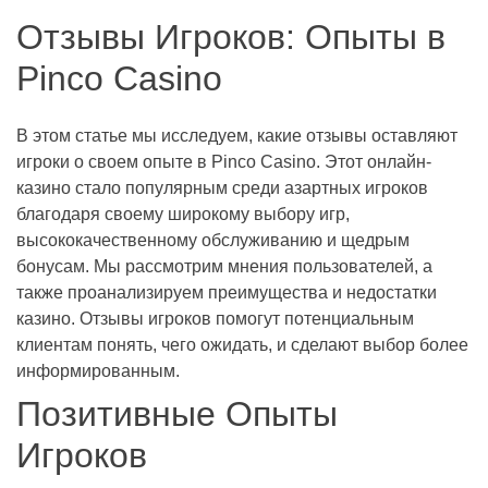
Отзывы Игроков: Опыты в
Pinco Casino
В этом статье мы исследуем, какие отзывы оставляют
игроки о своем опыте в Pinco Casino. Этот онлайн-
казино стало популярным среди азартных игроков
благодаря своему широкому выбору игр,
высококачественному обслуживанию и щедрым
бонусам. Мы рассмотрим мнения пользователей, а
также проанализируем преимущества и недостатки
казино. Отзывы игроков помогут потенциальным
клиентам понять, чего ожидать, и сделают выбор более
информированным.
Позитивные Опыты
Игроков