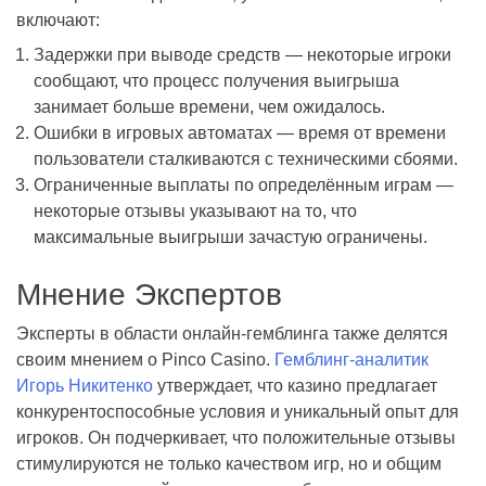
включают:
Задержки при выводе средств — некоторые игроки
сообщают, что процесс получения выигрыша
занимает больше времени, чем ожидалось.
Ошибки в игровых автоматах — время от времени
пользователи сталкиваются с техническими сбоями.
Ограниченные выплаты по определённым играм —
некоторые отзывы указывают на то, что
максимальные выигрыши зачастую ограничены.
Мнение Экспертов
Эксперты в области онлайн-гемблинга также делятся
своим мнением о Pinco Casino.
Гемблинг-аналитик
Игорь Никитенко
утверждает, что казино предлагает
конкурентоспособные условия и уникальный опыт для
игроков. Он подчеркивает, что положительные отзывы
стимулируются не только качеством игр, но и общим