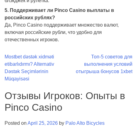
блэкджек и рулетка.
5. Поддерживает ли Pinco Casino выплаты в
российских рублях?
Да, Pinco Casino поддерживает множество валют,
включая российские рубли, что удобно для
отечественных игроков.
Post
Mostbet dəstək xidməti
Топ-5 советов для
etibarlıdırmı? Alternativ
выполнения условий
navigation
Dəstək Seçimlərinin
отыгрыша бонусов 1xbet
Müqayisəsi
Отзывы Игроков: Опыты в
Pinco Casino
Posted on
April 25, 2026
by
Palo Alto Bicycles