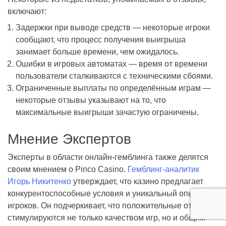
включают:
Задержки при выводе средств — некоторые игроки
сообщают, что процесс получения выигрыша
занимает больше времени, чем ожидалось.
Ошибки в игровых автоматах — время от времени
пользователи сталкиваются с техническими сбоями.
Ограниченные выплаты по определённым играм —
некоторые отзывы указывают на то, что
максимальные выигрыши зачастую ограничены.
Мнение Экспертов
Эксперты в области онлайн-гемблинга также делятся
своим мнением о Pinco Casino.
Гемблинг-аналитик
Игорь Никитенко
утверждает, что казино предлагает
конкурентоспособные условия и уникальный опыт для
игроков. Он подчеркивает, что положительные отзывы
стимулируются не только качеством игр, но и общим