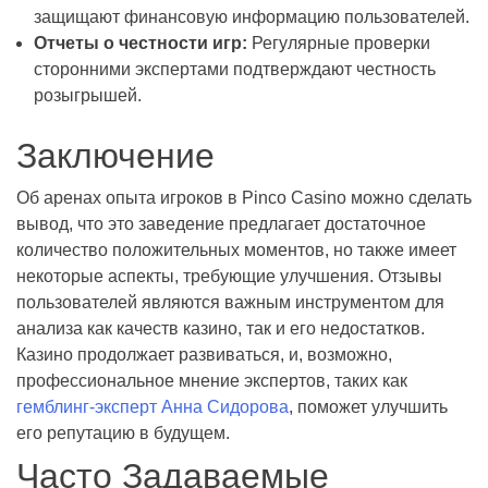
защищают финансовую информацию пользователей.
Отчеты о честности игр:
Регулярные проверки
сторонними экспертами подтверждают честность
розыгрышей.
Заключение
Об аренах опыта игроков в Pinco Casino можно сделать
вывод, что это заведение предлагает достаточное
количество положительных моментов, но также имеет
некоторые аспекты, требующие улучшения. Отзывы
пользователей являются важным инструментом для
анализа как качеств казино, так и его недостатков.
Казино продолжает развиваться, и, возможно,
профессиональное мнение экспертов, таких как
гемблинг-эксперт Анна Сидорова
, поможет улучшить
его репутацию в будущем.
Часто Задаваемые