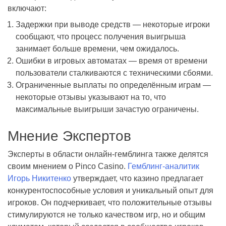
включают:
Задержки при выводе средств — некоторые игроки
сообщают, что процесс получения выигрыша
занимает больше времени, чем ожидалось.
Ошибки в игровых автоматах — время от времени
пользователи сталкиваются с техническими сбоями.
Ограниченные выплаты по определённым играм —
некоторые отзывы указывают на то, что
максимальные выигрыши зачастую ограничены.
Мнение Экспертов
Эксперты в области онлайн-гемблинга также делятся
своим мнением о Pinco Casino.
Гемблинг-аналитик
Игорь Никитенко
утверждает, что казино предлагает
конкурентоспособные условия и уникальный опыт для
игроков. Он подчеркивает, что положительные отзывы
стимулируются не только качеством игр, но и общим