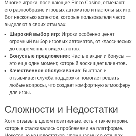
Многие игроки, посещающие Pinco Casino, отмечают
его разнообразие игровых автоматов и настольных игр.
Вот несколько аспектов, которые пользователи часто
выделяют в своих отзывах:
Широкий выбор игр:
Игроки особенно ценят
огромный выбор игровых автоматов, от классических
до современных видео-слотов.
Бонусные предложения:
Частые акции и бонусы —
это еще один момент, который восхищает клиентов.
Качественное обслуживание:
Быстрая и
отзывчивая служба поддержки помогает решать
любые вопросы, что создает комфортную атмосферу
для игры.
Сложности и Недостатки
Хотя отзывы в целом позитивные, есть и такие игроки,
которые сталкивались с проблемами на платформе.
Некоторые из недостатков, упоминаемых в отзывах,