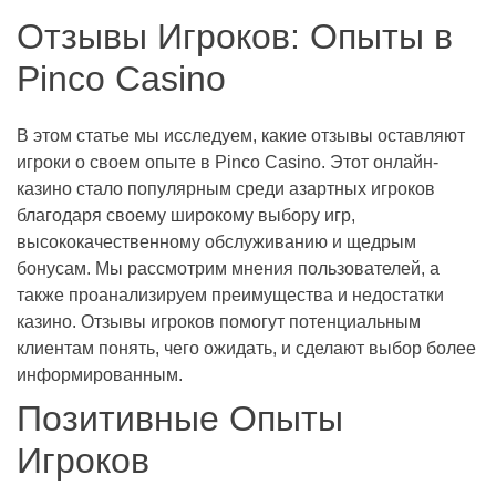
Отзывы Игроков: Опыты в
Pinco Casino
В этом статье мы исследуем, какие отзывы оставляют
игроки о своем опыте в Pinco Casino. Этот онлайн-
казино стало популярным среди азартных игроков
благодаря своему широкому выбору игр,
высококачественному обслуживанию и щедрым
бонусам. Мы рассмотрим мнения пользователей, а
также проанализируем преимущества и недостатки
казино. Отзывы игроков помогут потенциальным
клиентам понять, чего ожидать, и сделают выбор более
информированным.
Позитивные Опыты
Игроков