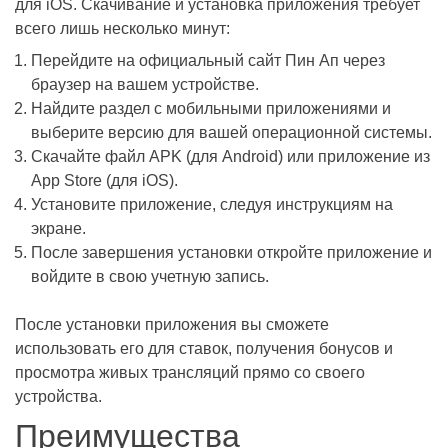
для iOS. Скачивание и установка приложения требует
всего лишь несколько минут:
Перейдите на официальный сайт Пин Ап через
браузер на вашем устройстве.
Найдите раздел с мобильными приложениями и
выберите версию для вашей операционной системы.
Скачайте файл APK (для Android) или приложение из
App Store (для iOS).
Установите приложение, следуя инструкциям на
экране.
После завершения установки откройте приложение и
войдите в свою учетную запись.
После установки приложения вы сможете
использовать его для ставок, получения бонусов и
просмотра живых трансляций прямо со своего
устройства.
Преимущества