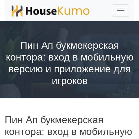
Пин Ап букмекерская
контора: вход в мобильную
версию и приложение для
игроков
Пин Ап букмекерская
контора: вход в мобильную