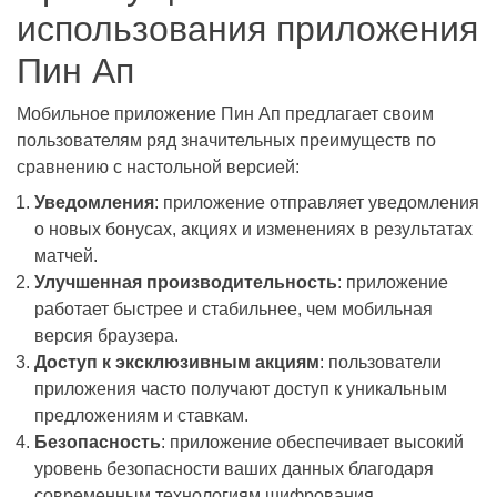
использования приложения
Пин Ап
Мобильное приложение Пин Ап предлагает своим
пользователям ряд значительных преимуществ по
сравнению с настольной версией:
Уведомления
: приложение отправляет уведомления
о новых бонусах, акциях и изменениях в результатах
матчей.
Улучшенная производительность
: приложение
работает быстрее и стабильнее, чем мобильная
версия браузера.
Доступ к эксклюзивным акциям
: пользователи
приложения часто получают доступ к уникальным
предложениям и ставкам.
Безопасность
: приложение обеспечивает высокий
уровень безопасности ваших данных благодаря
современным технологиям шифрования.