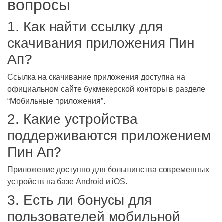
вопросы
1. Как найти ссылку для
скачивания приложения Пин
Ап?
Ссылка на скачивание приложения доступна на
официальном сайте букмекерской конторы в разделе
“Мобильные приложения”.
2. Какие устройства
поддерживаются приложением
Пин Ап?
Приложение доступно для большинства современных
устройств на базе Android и iOS.
3. Есть ли бонусы для
пользователей мобильной