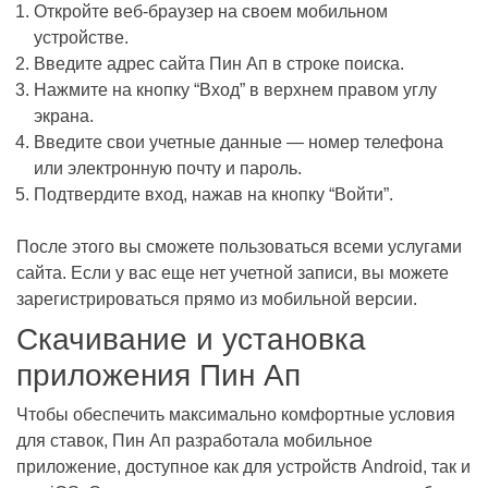
Откройте веб-браузер на своем мобильном
устройстве.
Введите адрес сайта Пин Ап в строке поиска.
Нажмите на кнопку “Вход” в верхнем правом углу
экрана.
Введите свои учетные данные — номер телефона
или электронную почту и пароль.
Подтвердите вход, нажав на кнопку “Войти”.
После этого вы сможете пользоваться всеми услугами
сайта. Если у вас еще нет учетной записи, вы можете
зарегистрироваться прямо из мобильной версии.
Скачивание и установка
приложения Пин Ап
Чтобы обеспечить максимально комфортные условия
для ставок, Пин Ап разработала мобильное
приложение, доступное как для устройств Android, так и