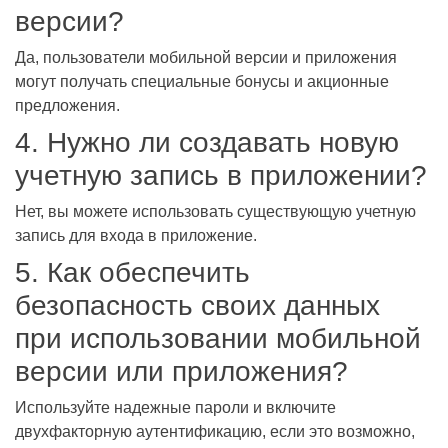
версии?
Да, пользователи мобильной версии и приложения
могут получать специальные бонусы и акционные
предложения.
4. Нужно ли создавать новую
учетную запись в приложении?
Нет, вы можете использовать существующую учетную
запись для входа в приложение.
5. Как обеспечить
безопасность своих данных
при использовании мобильной
версии или приложения?
Используйте надежные пароли и включите
двухфакторную аутентификацию, если это возможно,