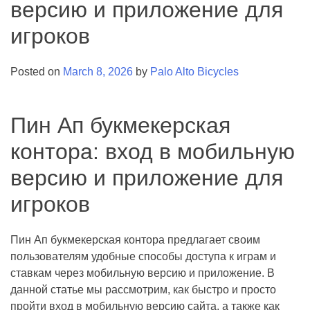
версию и приложение для
игроков
Posted on
March 8, 2026
by
Palo Alto Bicycles
Пин Ап букмекерская
контора: вход в мобильную
версию и приложение для
игроков
Пин Ап букмекерская контора предлагает своим
пользователям удобные способы доступа к играм и
ставкам через мобильную версию и приложение. В
данной статье мы рассмотрим, как быстро и просто
пройти вход в мобильную версию сайта, а также как