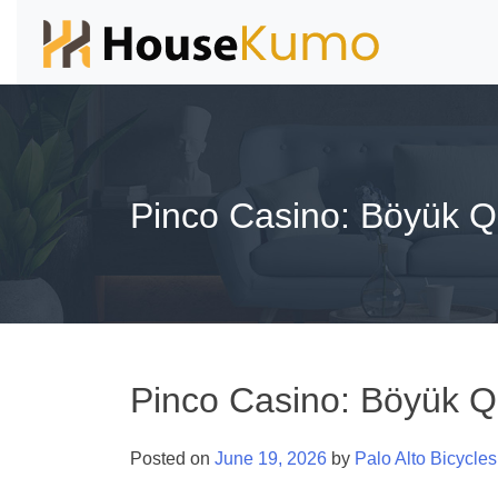
Pinco Casino: Böyük Q
Pinco Casino: Böyük Q
Posted on
June 19, 2026
by
Palo Alto Bicycles