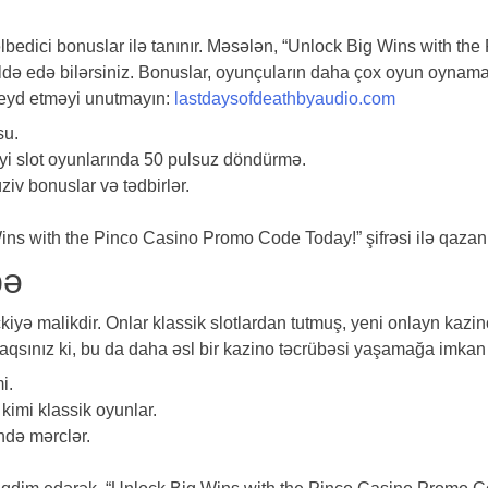
əlbedici bonuslar ilə tanınır. Məsələn, “Unlock Big Wins with 
əldə edə bilərsiniz. Bonuslar, oyunçuların daha çox oyun oyna
qeyd etməyi unutmayın:
lastdaysofdeathbyaudio.com
su.
yi slot oyunlarında 50 pulsuz döndürmə.
iv bonuslar və tədbirlər.
ins with the Pinco Casino Promo Code Today!” şifrəsi ilə qazanm
bə
kiyə malikdir. Onlar klassik slotlardan tutmuş, yeni onlayn kazi
aqsınız ki, bu da daha əsl bir kazino təcrübəsi yaşamağa imkan t
i.
kimi klassik oyunlar.
ndə mərclər.