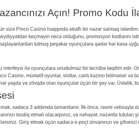
azancınızı Açın! Promo Kodu İl
sizə Pinco Casino haqqında ətraflı bir nəzər salmaq istərdim.
 və qeydiyyatdan keçməyin necə olduğunu, promosyon kodlarını i
 başlayanlardan tutmuş peşəkar oyunçulara qədər hər kəsə uyğun
interfeysi ilə oyunçulara unudulmaz bir təcrübə təqdim edir. Onları
nco Casino, müxtəlif oyunlar, slotlar, canlı kazino bölmələri və b
 hər yaşda və zövqdə olan oyunçular üçün bir şey var. Üstəlik,
sesi
ək, sadəcə 3 addımda tamamlanır. İlk öncə, rəsmi vebsayta dax
ınızı təsdiq etməli olacaqsınız, və nəhayət, nəzərdə tutulan şi
ərsiniz. Giriş etmək üçün sadəcə e-poçt ünvanınızı və şifrənizi d