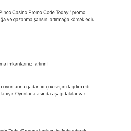
the Pinco Casino Promo Code Today!” promo
mağa və qazanma şansını artırmağa kömək edir.
a imkanlarınızı artırın!
no oyunlarına qədər bir çox seçim təqdim edir.
anıyır. Oyunlar arasında aşağıdakılar var: