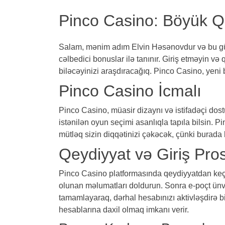
Pinco Casino: Böyük Q
Salam, mənim adım Elvin Həsənovdur və bu gün 
cəlbedici bonuslar ilə tanınır. Giriş etməyin
biləcəyinizi araşdıracağıq. Pinco Casino, yeni
Pinco Casino İcmalı
Pinco Casino, müasir dizaynı və istifadəçi dostu 
istənilən oyun seçimi asanlıqla tapıla bilsin. Pi
mütləq sizin diqqətinizi çəkəcək, çünki burada
Qeydiyyat və Giriş Pro
Pinco Casino platformasında qeydiyyatdan keçm
olunan məlumatları doldurun. Sonra e-poçt ünvan
tamamlayaraq, dərhal hesabınızı aktivləşdirə bil
hesablarına daxil olmaq imkanı verir.