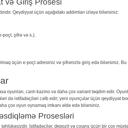
 və Giriş Prosesi
ndır. Qeydiyyat üçün aşağıdakı addımları izləyə bilərsiniz:
poçt, şifrə və s.).
aq üçün e-poçt adresiniz və şifrənizlə giriş edə bilərsiniz. Bu p
ar
asa oyunları, canlı kazino və daha çox variant təqdim edir. Oyunla
əri də istifadəçiləri cəlb edir; yeni oyunçular üçün qeydiyyat bo
aha çox oyun oynamaq imkanı əldə edə bilərsiniz.
Təsdiqləmə Prosesləri
hlükəsizdir. İstifadəçilər, depozit və çıxarış üçün bir çox müxtə