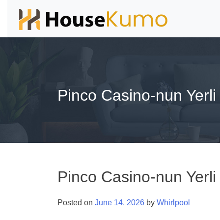
Pinco Casino-nun Yerli
Pinco Casino-nun Yerli
Posted on
June 14, 2026
by
Whirlpool