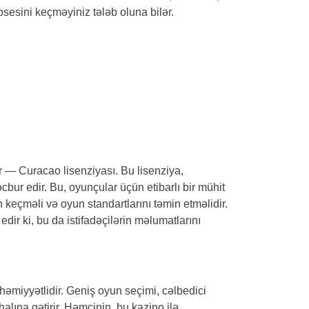
rosesini keçməyiniz tələb oluna bilər.
rir — Curacao lisenziyası. Bu lisenziya,
bur edir. Bu, oyunçular üçün etibarlı bir mühit
 keçməli və oyun standartlarını təmin etməlidir.
dir ki, bu da istifadəçilərin məlumatlarını
həmiyyətlidir. Geniş oyun seçimi, cəlbedici
halına gətirir. Həmçinin, bu kazino ilə