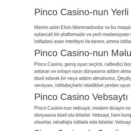
Pinco Casino-nun Yerli
Mənim adım Elvin Məmmədovdur və bu məqalədə
əyləncəli bir platformadır və yerli mədəniyyət
istifadəsi asan interfeysi ilə tanınır, amma isti
Pinco Casino-nun Məlum
Pinco Casino, geniş oyun seçimi, cəlbedici bon
axtaran və onlayn oyun dünyasına addım atmaq i
daxil edərək bir neçə addım atmalısınız. Qeyd
versiyası, istifadəçilərin istədikləri yerdən oyu
Pinco Casino Vebsaytı 
Pinco Casino-nun vebsaytı, modern dizaynı və intu
dünyasına daxil ola bilərlər. Vebsayt, həm kom
olsunlar, rahatlıqla istifadə edə bilərlər. Vebsa