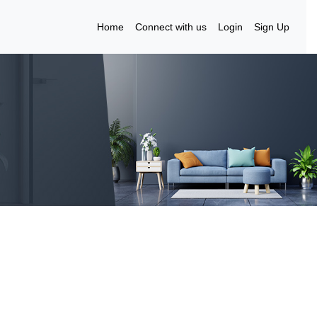
Home
Connect with us
Login
Sign Up