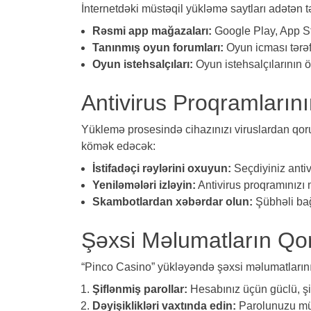
İnternetdəki müstəqil yükləmə saytları adətən 
Rəsmi app mağazaları:
Google Play, App Sto
Tanınmış oyun forumları:
Oyun icması tərə
Oyun istehsalçıları:
Oyun istehsalçılarının 
Antivirus Proqramlarının
Yüklemə prosesində cihazınızı viruslardan qor
kömək edəcək:
İstifadəçi rəylərini oxuyun:
Seçdiyiniz antiv
Yeniləmələri izləyin:
Antivirus proqramınızı 
Skambotlardan xəbərdar olun:
Şübhəli bağ
Şəxsi Məlumatların Q
“Pinco Casino” yükləyəndə şəxsi məlumatlarını
Şiflənmiş parollar:
Hesabınız üçün güclü, şi
Dəyişiklikləri vaxtında edin:
Parolunuzu müt