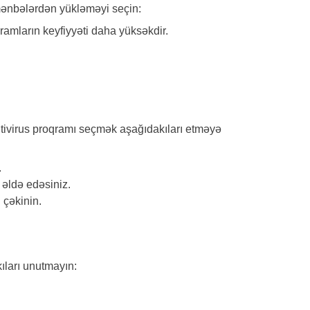
 mənbələrdən yükləməyi seçin:
ramların keyfiyyəti daha yüksəkdir.
.
ntivirus proqramı seçmək aşağıdakıları etməyə
.
 əldə edəsiniz.
 çəkinin.
ıları unutmayın: