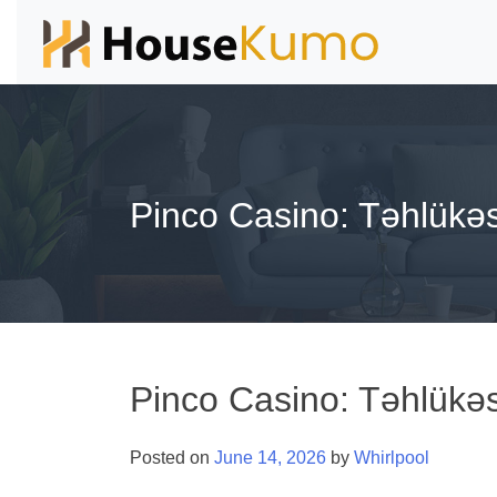
Pinco Casino: Təhlükəs
Pinco Casino: Təhlükəs
Posted on
June 14, 2026
by
Whirlpool