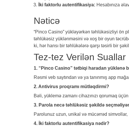
İki faktorlu autentifikasiya:
Hesabınıza əlavə
Nəticə
“Pinco Casino” yükləyərkən təhlükəsizliyi ön p
təhlükəsiz yüklənməsini və xoş bir oyun təcrüb
ki, hər hansı bir təhlükələrə qarşı təsirli bir şə
Tez-tez Verilən Suallar
1. “Pinco Casino” tətbiqi haradan yüklənə b
Rəsmi veb saytından və ya tanınmış app mağaz
2. Antivirus proqramı mütləqdirmi?
Bəli, yüklemə zamanı cihazınızı qorumaq üçün a
3. Parola necə təhlükəsiz şəkildə seçməliy
Parolunuz uzun, unikal və mücərrəd simvollar, 
4. İki faktorlu autentifikasiya nədir?