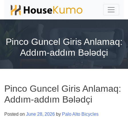
Pinco Guncel Giris Anlamaq:
Addım-addım Bələdçi
Pinco Guncel Giris Anlamaq:
Addım-addım Bələdçi
Posted on
June 28, 2026
by
Palo Alto Bicycles