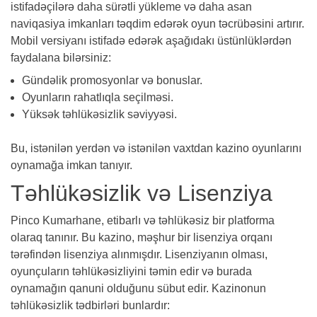
istifadəçilərə daha sürətli yükleme və daha asan
naviqasiya imkanları təqdim edərək oyun təcrübəsini artırır.
Mobil versiyanı istifadə edərək aşağıdakı üstünlüklərdən
faydalana bilərsiniz:
Gündəlik promosyonlar və bonuslar.
Oyunların rahatlıqla seçilməsi.
Yüksək təhlükəsizlik səviyyəsi.
Bu, istənilən yerdən və istənilən vaxtdan kazino oyunlarını
oynamağa imkan tanıyır.
Təhlükəsizlik və Lisenziya
Pinco Kumarhane, etibarlı və təhlükəsiz bir platforma
olaraq tanınır. Bu kazino, məşhur bir lisenziya orqanı
tərəfindən lisenziya alınmışdır. Lisenziyanın olması,
oyunçuların təhlükəsizliyini təmin edir və burada
oynamağın qanuni olduğunu sübut edir. Kazinonun
təhlükəsizlik tədbirləri bunlardır: