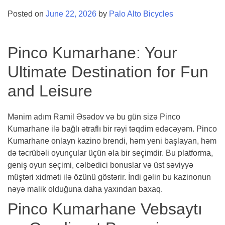
Posted on
June 22, 2026
by
Palo Alto Bicycles
Pinco Kumarhane: Your
Ultimate Destination for Fun
and Leisure
Mənim adım Ramil Əsədov və bu gün sizə Pinco
Kumarhane ilə bağlı ətraflı bir rəyi təqdim edəcəyəm. Pinco
Kumarhane onlayn kazino brendi, həm yeni başlayan, həm
də təcrübəli oyunçular üçün əla bir seçimdir. Bu platforma,
geniş oyun seçimi, cəlbedici bonuslar və üst səviyyə
müştəri xidməti ilə özünü göstərir. İndi gəlin bu kazinonun
nəyə malik olduğuna daha yaxından baxaq.
Pinco Kumarhane Vebsaytı