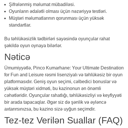
Şifrələnmiş məlumat mübadiləsi.
Oyunların ədalətli olması üçün nəzəriyyə testləri.
Müştəri məlumatlarının qorunması üçün yüksək
standartlar.
Bu təhlükəsizlik tədbirləri sayəsində oyunçular rahat
şəkildə oyun oynaya bilərlər.
Nəticə
Ümumiyyətlə, Pinco Kumarhane: Your Ultimate Destination
for Fun and Leisure rəsmi lisenziyalı və təhlükəsiz bir oyun
platformasıdır. Geniş oyun seçimi, cəlbedici bonuslar və
yüksək müştəri xidməti, bu kazinonun ən önəmli
cəhətləridir. Oyunçular rahatlığı, təhlükəsizliyi və keyfiyyəti
bir arada tapacaqlar. Əgər siz də şənlik və əyləncə
axtarırsınızsa, bu kazino sizə uyğun seçimdir.
Tez-tez Verilən Suallar (FAQ)