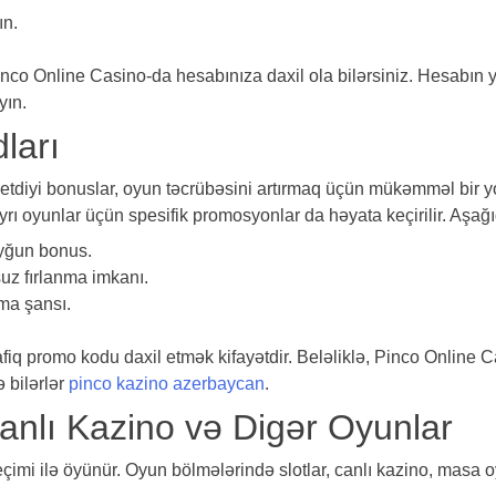
n.
nco Online Casino-da hesabınıza daxil ola bilərsiniz. Hesabın 
yın.
ları
tdiyi bonuslar, oyun təcrübəsini artırmaq üçün mükəmməl bir yo
ayrı oyunlar üçün spesifik promosyonlar da həyata keçirilir. Aşa
uyğun bonus.
uz fırlanma imkanı.
lma şansı.
q promo kodu daxil etmək kifayətdir. Beləliklə, Pinco Online Ca
 bilərlər
pinco kazino azerbaycan
.
Canlı Kazino və Digər Oyunlar
çimi ilə öyünür. Oyun bölmələrində slotlar, canlı kazino, masa