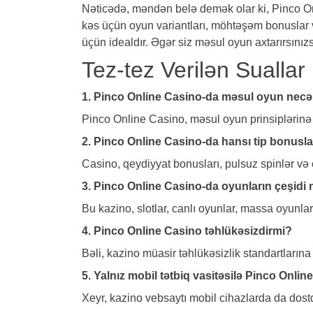
Nəticədə, məndən belə demək olar ki, Pinco On
kəs üçün oyun variantları, möhtəşəm bonuslar 
üçün idealdır. Əgər siz məsul oyun axtarırsını
Tez-tez Verilən Suallar
1. Pinco Online Casino-da məsul oyun necə 
Pinco Online Casino, məsul oyun prinsiplərinə
2. Pinco Online Casino-da hansı tip bonus
Casino, qeydiyyat bonusları, pulsuz spinlər və
3. Pinco Online Casino-da oyunların çeşidi 
Bu kazino, slotlar, canlı oyunlar, massa oyunl
4. Pinco Online Casino təhlükəsizdirmi?
Bəli, kazino müasir təhlükəsizlik standartlarına
5. Yalnız mobil tətbiq vasitəsilə Pinco O
Xeyr, kazino vebsaytı mobil cihazlarda da dostdu