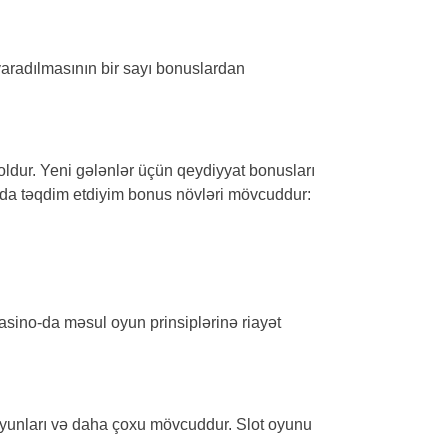
yaradılmasının bir sayı bonuslardan
ldur. Yeni gələnlər üçün qeydiyyat bonusları
ğıda təqdim etdiyim bonus növləri mövcuddur:
sino-da məsul oyun prinsiplərinə riayət
 oyunları və daha çoxu mövcuddur. Slot oyunu