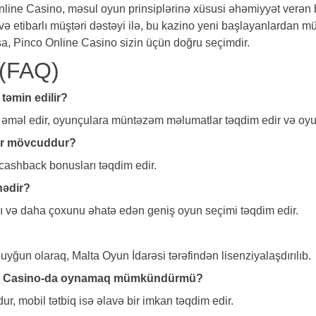
line Casino, məsul oyun prinsiplərinə xüsusi əhəmiyyət verən b
və etibarlı müştəri dəstəyi ilə, bu kazino yeni başlayanlardan
zsa, Pinco Online Casino sizin üçün doğru seçimdir.
 (FAQ)
təmin edilir?
 əməl edir, oyunçulara müntəzəm məlumatlar təqdim edir və oyun
lar mövcuddur?
 cashback bonusları təqdim edir.
nədir?
arı və daha çoxunu əhatə edən geniş oyun seçimi təqdim edir.
 uyğun olaraq, Malta Oyun İdarəsi tərəfindən lisenziyalaşdırılıb.
nline Casino-da oynamaq mümkündürmü?
r, mobil tətbiq isə əlavə bir imkan təqdim edir.