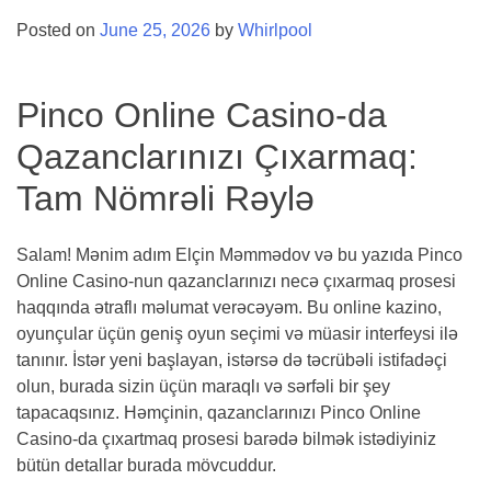
Posted on
June 25, 2026
by
Whirlpool
Pinco Online Casino-da
Qazanclarınızı Çıxarmaq:
Tam Nömrəli Rəylə
Salam! Mənim adım Elçin Məmmədov və bu yazıda Pinco
Online Casino-nun qazanclarınızı necə çıxarmaq prosesi
haqqında ətraflı məlumat verəcəyəm. Bu online kazino,
oyunçular üçün geniş oyun seçimi və müasir interfeysi ilə
tanınır. İstər yeni başlayan, istərsə də təcrübəli istifadəçi
olun, burada sizin üçün maraqlı və sərfəli bir şey
tapacaqsınız. Həmçinin, qazanclarınızı Pinco Online
Casino-da çıxartmaq prosesi barədə bilmək istədiyiniz
bütün detallar burada mövcuddur.