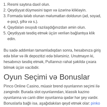
Resmi saytına daxil olun.
Qeydiyyat düyməsini tapın və üzərinə klikləyin.
Formada tələb olunan məlumatları doldurun (ad, soyad,
e-poçt, şifrə və s.).
Qaydaları oxuyub razılaşdığınızdan əmin olun.
Qeydiyyatı təsdiq etmək üçün verilən bağlantıya klik
edin.
Bu sadə addımları tamamladıqdan sonra, hesabınıza giriş
edə bilər və ilk depozitizi edə bilərsiniz. Unutmayın ki,
hesabınızı təsdiq etmək, Pullarınızı rahat şəkildə çıxara
bilmək üçün vacibdir.
Oyun Seçimi və Bonuslar
Pinco Online Casino, müasir brend oyunlarının seçimi ilə
zəngindir. Burada slot oyunlarından, klassik kazino
oyunlarına və canlı diler oyunlarına qədər hər şey vardır.
Bonuslarla bağlı isə, aşağıdakıları qeyd etmək olar:
pinko