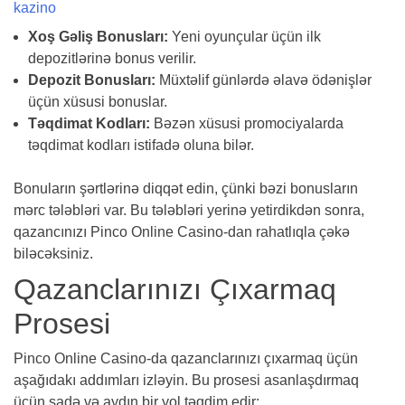
kazino
Xoş Gəliş Bonusları:
Yeni oyunçular üçün ilk
depozitlərinə bonus verilir.
Depozit Bonusları:
Müxtəlif günlərdə əlavə ödənişlər
üçün xüsusi bonuslar.
Təqdimat Kodları:
Bəzən xüsusi promociyalarda
təqdimat kodları istifadə oluna bilər.
Bonuların şərtlərinə diqqət edin, çünki bəzi bonusların
mərc tələbləri var. Bu tələbləri yerinə yetirdikdən sonra,
qazancınızı Pinco Online Casino-dan rahatlıqla çəkə
biləcəksiniz.
Qazanclarınızı Çıxarmaq
Prosesi
Pinco Online Casino-da qazanclarınızı çıxarmaq üçün
aşağıdakı addımları izləyin. Bu prosesi asanlaşdırmaq
üçün sadə və aydın bir yol təqdim edir: