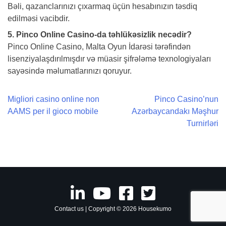
Bəli, qazanclarınızı çıxarmaq üçün hesabınızın təsdiq
edilməsi vacibdir.
5. Pinco Online Casino-da təhlükəsizlik necədir?
Pinco Online Casino, Malta Oyun İdarəsi tərəfindən
lisenziyalaşdırılmışdır və müasir şifrələmə texnologiyaları
sayəsində məlumatlarınızı qoruyur.
Post
Migliori casino online non
Pinco Casino’nun
AAMS per il gioco mobile
Azərbaycandakı Məşhur
navigation
Turnirləri
Contact us
| Copyright © 2026 Housekumo