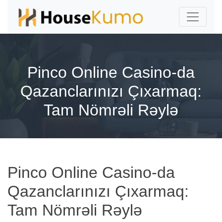
Pinco Online Casino-da
Qazanclarınızı Çıxarmaq:
Tam Nömrəli Rəylə
Pinco Online Casino-da
Qazanclarınızı Çıxarmaq:
Tam Nömrəli Rəylə