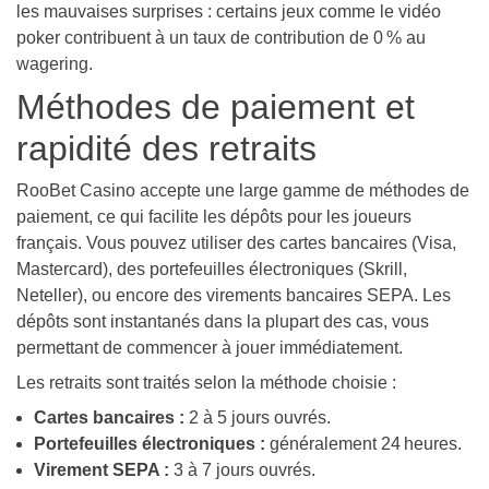
les mauvaises surprises : certains jeux comme le vidéo
poker contribuent à un taux de contribution de 0 % au
wagering.
Méthodes de paiement et
rapidité des retraits
RooBet Casino accepte une large gamme de méthodes de
paiement, ce qui facilite les dépôts pour les joueurs
français. Vous pouvez utiliser des cartes bancaires (Visa,
Mastercard), des portefeuilles électroniques (Skrill,
Neteller), ou encore des virements bancaires SEPA. Les
dépôts sont instantanés dans la plupart des cas, vous
permettant de commencer à jouer immédiatement.
Les retraits sont traités selon la méthode choisie :
Cartes bancaires :
2 à 5 jours ouvrés.
Portefeuilles électroniques :
généralement 24 heures.
Virement SEPA :
3 à 7 jours ouvrés.