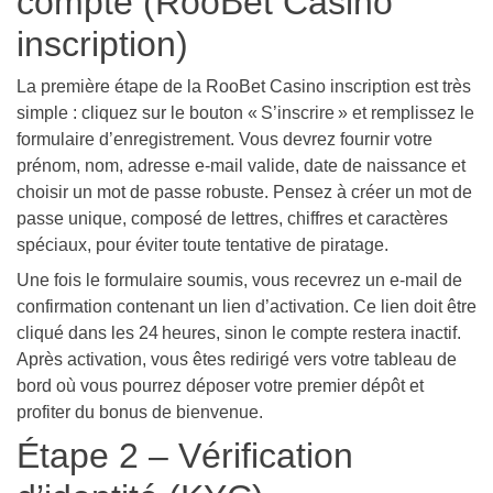
compte (RooBet Casino
inscription)
La première étape de la RooBet Casino inscription est très
simple : cliquez sur le bouton « S’inscrire » et remplissez le
formulaire d’enregistrement. Vous devrez fournir votre
prénom, nom, adresse e‑mail valide, date de naissance et
choisir un mot de passe robuste. Pensez à créer un mot de
passe unique, composé de lettres, chiffres et caractères
spéciaux, pour éviter toute tentative de piratage.
Une fois le formulaire soumis, vous recevrez un e‑mail de
confirmation contenant un lien d’activation. Ce lien doit être
cliqué dans les 24 heures, sinon le compte restera inactif.
Après activation, vous êtes redirigé vers votre tableau de
bord où vous pourrez déposer votre premier dépôt et
profiter du bonus de bienvenue.
Étape 2 – Vérification