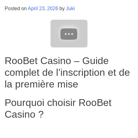
Posted on
April 23, 2026
by
Juki
RooBet Casino – Guide
complet de l’inscription et de
la première mise
Pourquoi choisir RooBet
Casino ?