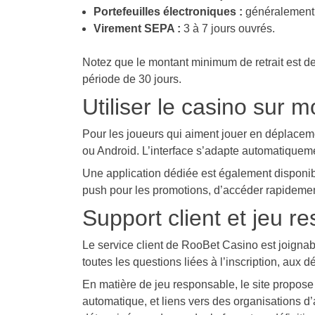
Portefeuilles électroniques :
généralement 
Virement SEPA :
3 à 7 jours ouvrés.
Notez que le montant minimum de retrait est de 
période de 30 jours.
Utiliser le casino sur mo
Pour les joueurs qui aiment jouer en déplace
ou Android. L’interface s’adapte automatiquemen
Une application dédiée est également disponible
push pour les promotions, d’accéder rapidemen
Support client et jeu r
Le service client de RooBet Casino est joignabl
toutes les questions liées à l’inscription, aux
En matière de jeu responsable, le site propose 
automatique, et liens vers des organisation