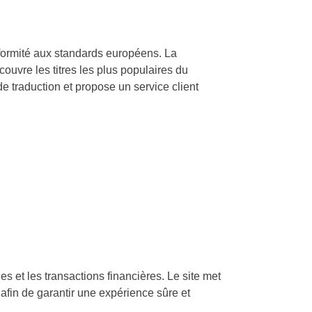
formité aux standards européens. La
ouvre les titres les plus populaires du
e traduction et propose un service client
s et les transactions financières. Le site met
afin de garantir une expérience sûre et