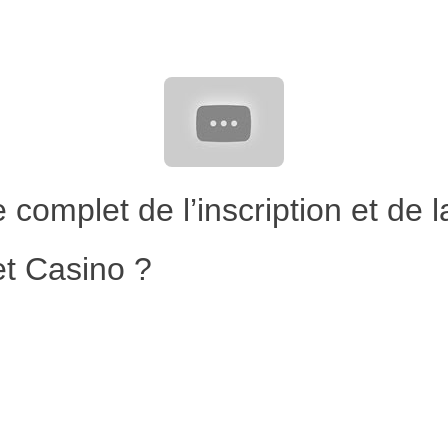
complet de l’inscription et de 
et Casino ?