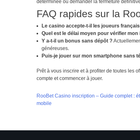
déterminée ou demander la fermeture définitiv
FAQ rapides sur la Roo
Le casino accepte-t-il les joueurs français
Quel est le délai moyen pour vérifier mon 
Y a-t-il un bonus sans dépôt ?
Actuellement
généreuses.
Puis‑je jouer sur mon smartphone sans té
Prêt à vous inscrire et à profiter de toutes le
compte et commencer à jouer.
Post
RooBet Casino inscription – Guide complet : é
mobile
navigation