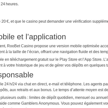
24 heures.
20 €, et que le casino peut demander une vérification supplément
bile et l’application
ment, RooBet Casino propose une version mobile optimisée acce
t à la taille de l’écran, offrant une navigation fluide et des t
 en téléchargement gratuit sur le Play Store et l’App Store. L’a
t à votre historique de jeu et de gérer vos dépôts en quelques
esponsable
e 24 h/24 via chat en direct, e‑mail et téléphone. Les agents pa
 dépôts, aux retraits et aux bonus. Le temps d’attente moyen es
plusieurs outils : limites de dépôt quotidien, mensuel ou annuel,
s d’aide comme Gamblers Anonymous. Vous pouvez également vou