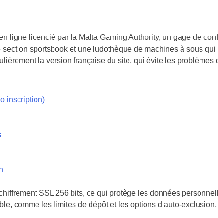
 ligne licencié par la Malta Gaming Authority, un gage de con
e section sportsbook et une ludothèque de machines à sous qui c
lièrement la version française du site, qui évite les problèmes d
 inscription)
s
n
 chiffrement SSL 256 bits, ce qui protège les données personnelle
le, comme les limites de dépôt et les options d’auto‑exclusion, 