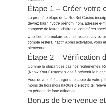
Étape 1 – Créer votre 
La première étape de la RooBet Casino inscripti
devrez fournir votre prénom, nom, adresse e‑ma
composé de lettres, chiffres et caractères spéci
Une fois le formulaire soumis, vous recevrez un
compte restera inactif. Après activation, vous 
bienvenue.
Étape 2 – Vérification 
Comme la plupart des casinos réglementés, Ro
(Know Your Customer) vise à prévenir le blanch
Vous devrez télécharger une copie de votre pièce
moins de trois mois (facture d’électricité, rel
en période de forte affluence.
Bonus de bienvenue et