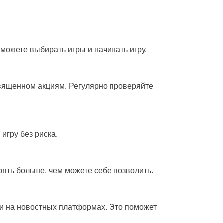
сможете выбирать игры и начинать игру.
священном акциям. Регулярно проверяйте
игру без риска.
рять больше, чем можете себе позволить.
в и на новостных платформах. Это поможет