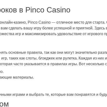
оков в Pinco Casino
 онлайн-казино, Pinco Casino — отличное место для старта
 вам сделать вашу игру более успешной и приятной. Здесь
ножества игр и максимизировать удовольствие от игрового п
нять основные правила, так как они могут значительно разл
гр, таких как слоты, блэкджек или рулетка. Каждая из них 
оторая часто указывается в правилах игры. Вот несколько со
о.
чающие материалы.
.
чными играми и выбрать те, которые вам понравятся и буд
лом