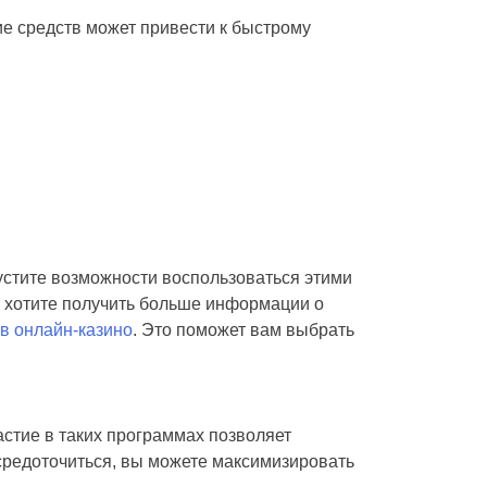
е средств может привести к быстрому
устите возможности воспользоваться этими
ы хотите получить больше информации о
в онлайн-казино
. Это поможет вам выбрать
астие в таких программах позволяет
осредоточиться, вы можете максимизировать