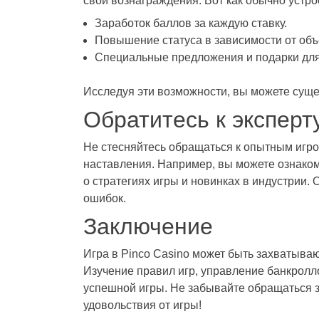
свои вознаграждения. Вот как обычно устр
Заработок баллов за каждую ставку.
Повышение статуса в зависимости от объ
Специальные предложения и подарки для
Исследуя эти возможности, вы можете сущ
Обратитесь к эксперт
Не стесняйтесь обращаться к опытным игро
наставления. Например, вы можете ознаком
о стратегиях игры и новинках в индустрии.
ошибок.
Заключение
Игра в Pinco Casino может быть захватыва
Изучение правил игр, управление банкролл
успешной игры. Не забывайте обращаться з
удовольствия от игры!