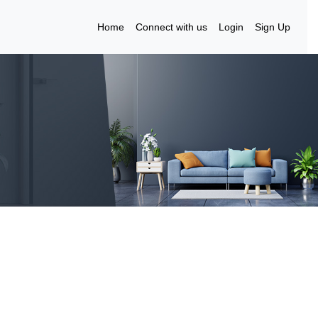
Home
Connect with us
Login
Sign Up