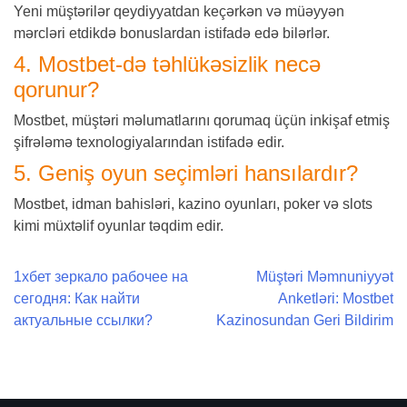
Yeni müştərilər qeydiyyatdan keçərkən və müəyyən
mərcləri etdikdə bonuslardan istifadə edə bilərlər.
4. Mostbet-də təhlükəsizlik necə
qorunur?
Mostbet, müştəri məlumatlarını qorumaq üçün inkişaf etmiş
şifrələmə texnologiyalarından istifadə edir.
5. Geniş oyun seçimləri hansılardır?
Mostbet, idman bahisləri, kazino oyunları, poker və slots
kimi müxtəlif oyunlar təqdim edir.
Post
1хбет зеркало рабочее на
Müştəri Məmnuniyyət
сегодня: Как найти
Anketləri: Mostbet
navigation
актуальные ссылки?
Kazinosundan Geri Bildirim