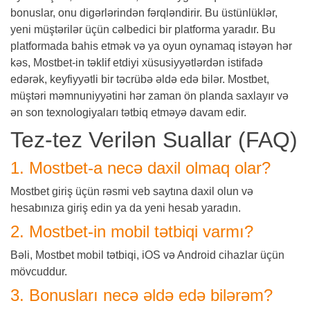
bonuslar, onu digərlərindən fərqləndirir. Bu üstünlüklər,
yeni müştərilər üçün cəlbedici bir platforma yaradır. Bu
platformada bahis etmək və ya oyun oynamaq istəyən hər
kəs, Mostbet-in təklif etdiyi xüsusiyyətlərdən istifadə
edərək, keyfiyyətli bir təcrübə əldə edə bilər. Mostbet,
müştəri məmnuniyyətini hər zaman ön planda saxlayır və
ən son texnologiyaları tətbiq etməyə davam edir.
Tez-tez Verilən Suallar (FAQ)
1. Mostbet-a necə daxil olmaq olar?
Mostbet giriş üçün rəsmi veb saytına daxil olun və
hesabınıza giriş edin ya da yeni hesab yaradın.
2. Mostbet-in mobil tətbiqi varmı?
Bəli, Mostbet mobil tətbiqi, iOS və Android cihazlar üçün
mövcuddur.
3. Bonusları necə əldə edə bilərəm?