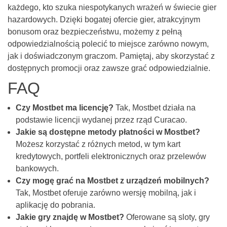
każdego, kto szuka niespotykanych wrażeń w świecie gier
hazardowych. Dzięki bogatej ofercie gier, atrakcyjnym
bonusom oraz bezpieczeństwu, możemy z pełną
odpowiedzialnością polecić to miejsce zarówno nowym,
jak i doświadczonym graczom. Pamiętaj, aby skorzystać z
dostępnych promocji oraz zawsze grać odpowiedzialnie.
FAQ
Czy Mostbet ma licencję?
Tak, Mostbet działa na
podstawie licencji wydanej przez rząd Curacao.
Jakie są dostępne metody płatności w Mostbet?
Możesz korzystać z różnych metod, w tym kart
kredytowych, portfeli elektronicznych oraz przelewów
bankowych.
Czy mogę grać na Mostbet z urządzeń mobilnych?
Tak, Mostbet oferuje zarówno wersję mobilną, jak i
aplikację do pobrania.
Jakie gry znajdę w Mostbet?
Oferowane są sloty, gry