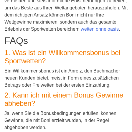
vermeiden und stets informierte Entscheidungen zu treffen,
um das Beste aus Ihren Wettangeboten herauszuholen. Mit
dem richtigen Ansatz können Boni nicht nur Ihre
Wettgewinne maximieren, sondern auch das gesamte
Erlebnis der Sportwetten bereichern
wetten ohne oasis
.
FAQs
1. Was ist ein Willkommensbonus bei
Sportwetten?
Ein Willkommensbonus ist ein Anreiz, den Buchmacher
neuen Kunden bietet, meist in Form eines zusätzlichen
Betrags oder Freiwetten bei der ersten Einzahlung.
2. Kann ich mit einem Bonus Gewinne
abheben?
Ja, wenn Sie die Bonusbedingungen erfüllen, können
Gewinne, die mit Boni erzielt wurden, in der Regel
abgehoben werden.