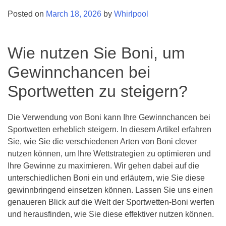
Posted on
March 18, 2026
by
Whirlpool
Wie nutzen Sie Boni, um
Gewinnchancen bei
Sportwetten zu steigern?
Die Verwendung von Boni kann Ihre Gewinnchancen bei
Sportwetten erheblich steigern. In diesem Artikel erfahren
Sie, wie Sie die verschiedenen Arten von Boni clever
nutzen können, um Ihre Wettstrategien zu optimieren und
Ihre Gewinne zu maximieren. Wir gehen dabei auf die
unterschiedlichen Boni ein und erläutern, wie Sie diese
gewinnbringend einsetzen können. Lassen Sie uns einen
genaueren Blick auf die Welt der Sportwetten-Boni werfen
und herausfinden, wie Sie diese effektiver nutzen können.