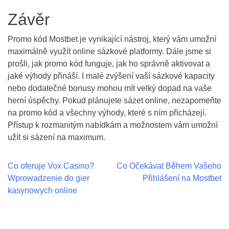
Závěr
Promo kód Mostbet je vynikající nástroj, který vám umožní
maximálně využít online sázkové platformy. Dále jsme si
prošli, jak promo kód funguje, jak ho správně aktivovat a
jaké výhody přináší. I malé zvýšení vaší sázkové kapacity
nebo dodatečné bonusy mohou mít velký dopad na vaše
herní úspěchy. Pokud plánujete sázet online, nezapomeňte
na promo kód a všechny výhody, které s ním přicházejí.
Přístup k rozmanitým nabídkám a možnostem vám umožní
užít si sázení na maximum.
Post
Co oferuje Vox Casino?
Co Očekávat Během Vašeho
Wprowadzenie do gier
Přihlášení na Mostbet
navigation
kasynowych online