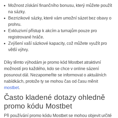
Možnost získání finančního bonusu, který můžete použít
na sázky.
Bezrizikové sázky, které vám umožní sázet bez obavy o
prohru.
Exkluzivní přístup k akcím a turnajům pouze pro
registrované hráče.
Zvýšení vaší sázkové kapacity, což můžete využít pro
větší výhry.
Díky těmto výhodám je promo kód Mostbet atraktivní
možností pro každého, kdo se chce v online sázení
posunout dál. Nezapomeňte se informovat o aktuálních
nabídkách, protože ty se mohou čas od času měnit
mostbet
.
Často kladené dotazy ohledně
promo kódu Mostbet
Při používání promo kódu Mostbet se mohou objevit určité