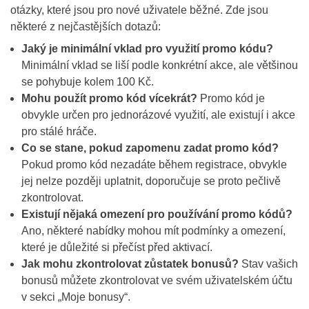
otázky, které jsou pro nové uživatele běžné. Zde jsou
některé z nejčastějších dotazů:
Jaký je minimální vklad pro využití promo kódu?
Minimální vklad se liší podle konkrétní akce, ale většinou
se pohybuje kolem 100 Kč.
Mohu použít promo kód vícekrát?
Promo kód je
obvykle určen pro jednorázové využití, ale existují i akce
pro stálé hráče.
Co se stane, pokud zapomenu zadat promo kód?
Pokud promo kód nezadáte během registrace, obvykle
jej nelze později uplatnit, doporučuje se proto pečlivě
zkontrolovat.
Existují nějaká omezení pro používání promo kódů?
Ano, některé nabídky mohou mít podmínky a omezení,
které je důležité si přečíst před aktivací.
Jak mohu zkontrolovat zůstatek bonusů?
Stav vašich
bonusů můžete zkontrolovat ve svém uživatelském účtu
v sekci „Moje bonusy“.