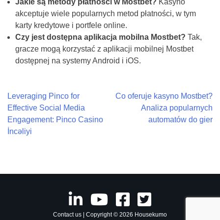
Jakie są metody płatności w Mostbet?
Kasyno
akceptuje wiele popularnych metod płatności, w tym
karty kredytowe i portfele online.
Czy jest dostępna aplikacja mobilna Mostbet?
Tak,
gracze mogą korzystać z aplikacji mobilnej Mostbet
dostępnej na systemy Android i iOS.
Post
Leveraging Pinco for
Co oferuje kasyno Mostbet?
Effective Social Media
Analiza popularnych
navigation
Engagement: Pinco Casino
automatów do gier
İncəliyi
Contact us
| Copyright © 2026 Housekumo