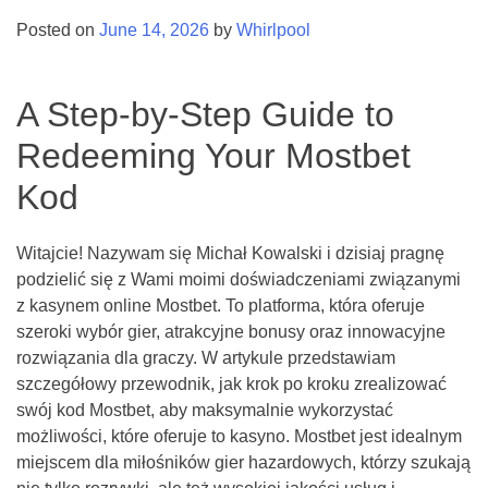
Posted on
June 14, 2026
by
Whirlpool
A Step-by-Step Guide to
Redeeming Your Mostbet
Kod
Witajcie! Nazywam się Michał Kowalski i dzisiaj pragnę
podzielić się z Wami moimi doświadczeniami związanymi
z kasynem online Mostbet. To platforma, która oferuje
szeroki wybór gier, atrakcyjne bonusy oraz innowacyjne
rozwiązania dla graczy. W artykule przedstawiam
szczegółowy przewodnik, jak krok po kroku zrealizować
swój kod Mostbet, aby maksymalnie wykorzystać
możliwości, które oferuje to kasyno. Mostbet jest idealnym
miejscem dla miłośników gier hazardowych, którzy szukają