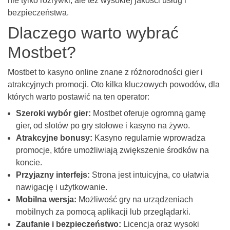
nie tylko rozrywki, ale też wysokiej jakości usług i
bezpieczeństwa.
Dlaczego warto wybrać
Mostbet?
Mostbet to kasyno online znane z różnorodności gier i
atrakcyjnych promocji. Oto kilka kluczowych powodów, dla
których warto postawić na ten operator:
Szeroki wybór gier:
Mostbet oferuje ogromną gamę
gier, od slotów po gry stołowe i kasyno na żywo.
Atrakcyjne bonusy:
Kasyno regularnie wprowadza
promocje, które umożliwiają zwiększenie środków na
koncie.
Przyjazny interfejs:
Strona jest intuicyjna, co ułatwia
nawigację i użytkowanie.
Mobilna wersja:
Możliwość gry na urządzeniach
mobilnych za pomocą aplikacji lub przeglądarki.
Zaufanie i bezpieczeństwo:
Licencja oraz wysoki