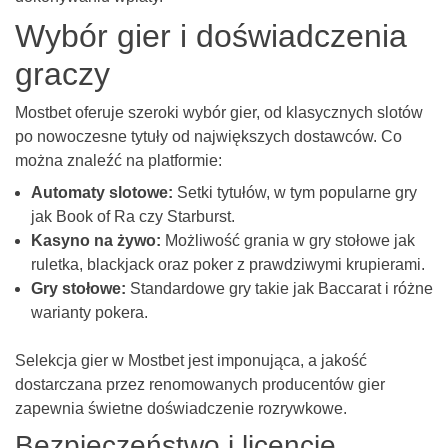
Wybór gier i doświadczenia
graczy
Mostbet oferuje szeroki wybór gier, od klasycznych slotów
po nowoczesne tytuły od największych dostawców. Co
można znaleźć na platformie:
Automaty slotowe:
Setki tytułów, w tym popularne gry
jak Book of Ra czy Starburst.
Kasyno na żywo:
Możliwość grania w gry stołowe jak
ruletka, blackjack oraz poker z prawdziwymi krupierami.
Gry stołowe:
Standardowe gry takie jak Baccarat i różne
warianty pokera.
Selekcja gier w Mostbet jest imponująca, a jakość
dostarczana przez renomowanych producentów gier
zapewnia świetne doświadczenie rozrywkowe.
Bezpieczeństwo i licencje