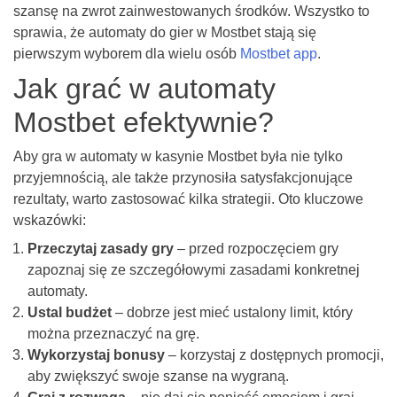
szansę na zwrot zainwestowanych środków. Wszystko to
sprawia, że automaty do gier w Mostbet stają się
pierwszym wyborem dla wielu osób
Mostbet app
.
Jak grać w automaty
Mostbet efektywnie?
Aby gra w automaty w kasynie Mostbet była nie tylko
przyjemnością, ale także przynosiła satysfakcjonujące
rezultaty, warto zastosować kilka strategii. Oto kluczowe
wskazówki:
Przeczytaj zasady gry
– przed rozpoczęciem gry
zapoznaj się ze szczegółowymi zasadami konkretnej
automaty.
Ustal budżet
– dobrze jest mieć ustalony limit, który
można przeznaczyć na grę.
Wykorzystaj bonusy
– korzystaj z dostępnych promocji,
aby zwiększyć swoje szanse na wygraną.