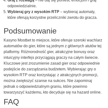
Graj z rozwagą
– nie daj się ponieść emocjom i graj
odpowiedzialnie.
Wybieraj gry z wysokim RTP
– wybieraj automaty,
które oferują korzystne przeliczniki zwrotu do gracza.
Podsumowanie
Kasyno Mostbet to miejsce, które oferuje szeroki wachlarz
automatów do gier, które są jednym z głównych atutów tej
platformy. Różnorodność gier, atrakcyjne bonusy oraz
intuicyjny interfejs przyciągają graczy na całym świecie.
Kluczowe jest zrozumienie zasad gier oraz odpowiednie
podejście do zarządzania budżetem. Wybierając gry o
wysokim RTP oraz korzystając z atrakcyjnych promocji,
można zwiększyć szanse na sukces. Nie zapominaj
jednak o odpowiedzialnym graniu, które powinno
towarzyszyć każdemu, kto decyduje się na hazard online.
FAQ