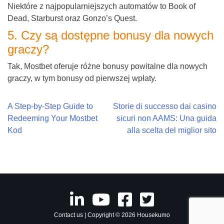
Niektóre z najpopularniejszych automatów to Book of
Dead, Starburst oraz Gonzo’s Quest.
5. Czy są dostępne bonusy dla nowych
graczy?
Tak, Mostbet oferuje różne bonusy powitalne dla nowych
graczy, w tym bonusy od pierwszej wpłaty.
Post
A Step-by-Step Guide to
Storie di successo dai casino
Redeeming Your Mostbet
sicuri non AAMS: Una guida
navigation
Kod
alla scelta del miglior sito
Contact us
| Copyright © 2026 Housekumo