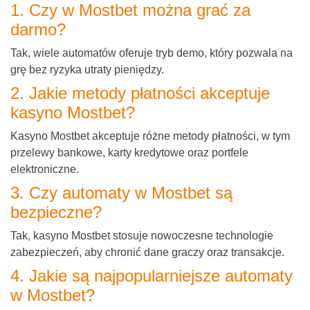
1. Czy w Mostbet można grać za
darmo?
Tak, wiele automatów oferuje tryb demo, który pozwala na
grę bez ryzyka utraty pieniędzy.
2. Jakie metody płatności akceptuje
kasyno Mostbet?
Kasyno Mostbet akceptuje różne metody płatności, w tym
przelewy bankowe, karty kredytowe oraz portfele
elektroniczne.
3. Czy automaty w Mostbet są
bezpieczne?
Tak, kasyno Mostbet stosuje nowoczesne technologie
zabezpieczeń, aby chronić dane graczy oraz transakcje.
4. Jakie są najpopularniejsze automaty
w Mostbet?