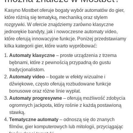
Kasyno Mostbet oferuje bogaty wybór automatów do gier,
które różnią się tematyką, mechaniką oraz stylem
rozgrywki. W ofercie znajdziemy zarówno klasyczne
jednorękie bandyty, jak i nowoczesne automaty video,
które oferują innowacyjne funkcje. Poniżej przedstawiamy
kilka kategorii gier, które warto wypróbować:
Automaty klasyczne
– proste urządzenia z trzema
bębnami, które z pewnością przypadną do gustu
tradycjonalistom.
Automaty video
– bogate w efekty wizualne i
dźwiękowe, często oferują rozbudowane funkcje
bonusowe oraz różne linie wypłat.
Automaty progresywne
– oferują możliwość zdobycia
ogromnych jackpota, który rośnie z każdą postawioną
stawką.
Tematyczne automaty
– odnoszą się do znanych
filmów, gier komputerowych lub mitologii, przyciągając