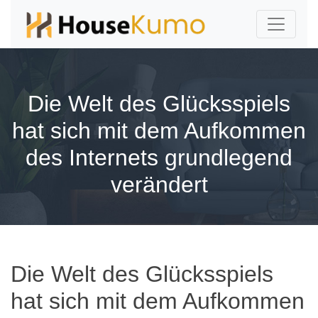
Die Welt des Glücksspiels
hat sich mit dem Aufkommen
des Internets grundlegend
verändert
Die Welt des Glücksspiels
hat sich mit dem Aufkommen