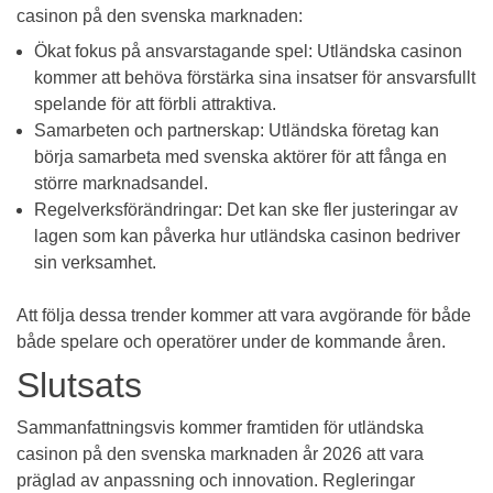
casinon på den svenska marknaden:
Ökat fokus på ansvarstagande spel: Utländska casinon
kommer att behöva förstärka sina insatser för ansvarsfullt
spelande för att förbli attraktiva.
Samarbeten och partnerskap: Utländska företag kan
börja samarbeta med svenska aktörer för att fånga en
större marknadsandel.
Regelverksförändringar: Det kan ske fler justeringar av
lagen som kan påverka hur utländska casinon bedriver
sin verksamhet.
Att följa dessa trender kommer att vara avgörande för både
både spelare och operatörer under de kommande åren.
Slutsats
Sammanfattningsvis kommer framtiden för utländska
casinon på den svenska marknaden år 2026 att vara
präglad av anpassning och innovation. Regleringar