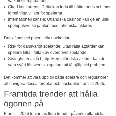
välkomsterbjudanden.
Ökad konkurrens: Detta kan leda till bättre odds och mer
förmånliga villkor för spelarna.
Internationell känsla: Utländska casinon kan ge en unik
spelupplevelse jämfört med inhemska aktörer.
Dock finns det potentiella nackdelar:
Risk för oansvarigt spelande: Utan rätta åtgärder kan
spelare falla i fällan av överdrivet spelande.
Svårigheter att få hjälp: Med utländska aktörer kan det
vara svårt för svenska spelare att få hjälp vid problem.
Det kommer att vara upp till både spelare och regulatorer
att navigera dessa fördelar och nackdelar fram till 2026.
Framtida trender att hålla
ögonen på
Fram till 2026 förväntas flera trender påverka utländska