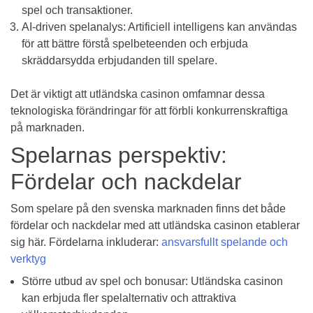
spel och transaktioner.
AI-driven spelanalys: Artificiell intelligens kan användas
för att bättre förstå spelbeteenden och erbjuda
skräddarsydda erbjudanden till spelare.
Det är viktigt att utländska casinon omfamnar dessa
teknologiska förändringar för att förbli konkurrenskraftiga
på marknaden.
Spelarnas perspektiv:
Fördelar och nackdelar
Som spelare på den svenska marknaden finns det både
fördelar och nackdelar med att utländska casinon etablerar
sig här. Fördelarna inkluderar:
ansvarsfullt spelande och
verktyg
Större utbud av spel och bonusar: Utländska casinon
kan erbjuda fler spelalternativ och attraktiva