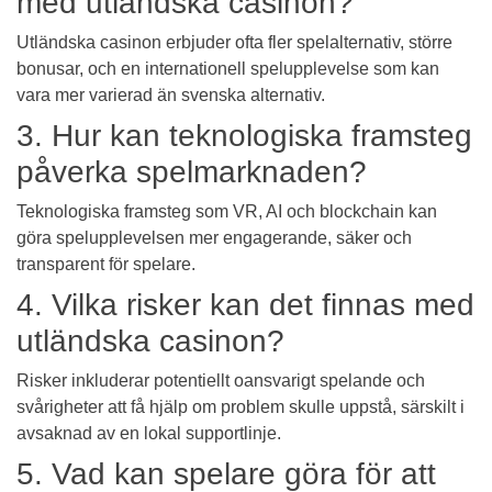
med utländska casinon?
Utländska casinon erbjuder ofta fler spelalternativ, större
bonusar, och en internationell spelupplevelse som kan
vara mer varierad än svenska alternativ.
3. Hur kan teknologiska framsteg
påverka spelmarknaden?
Teknologiska framsteg som VR, AI och blockchain kan
göra spelupplevelsen mer engagerande, säker och
transparent för spelare.
4. Vilka risker kan det finnas med
utländska casinon?
Risker inkluderar potentiellt oansvarigt spelande och
svårigheter att få hjälp om problem skulle uppstå, särskilt i
avsaknad av en lokal supportlinje.
5. Vad kan spelare göra för att