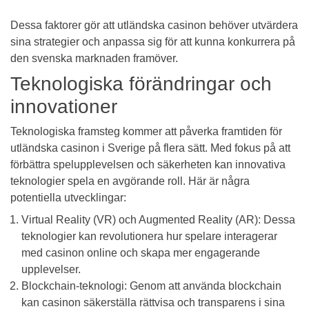
Dessa faktorer gör att utländska casinon behöver utvärdera
sina strategier och anpassa sig för att kunna konkurrera på
den svenska marknaden framöver.
Teknologiska förändringar och
innovationer
Teknologiska framsteg kommer att påverka framtiden för
utländska casinon i Sverige på flera sätt. Med fokus på att
förbättra spelupplevelsen och säkerheten kan innovativa
teknologier spela en avgörande roll. Här är några
potentiella utvecklingar:
Virtual Reality (VR) och Augmented Reality (AR): Dessa
teknologier kan revolutionera hur spelare interagerar
med casinon online och skapa mer engagerande
upplevelser.
Blockchain-teknologi: Genom att använda blockchain
kan casinon säkerställa rättvisa och transparens i sina