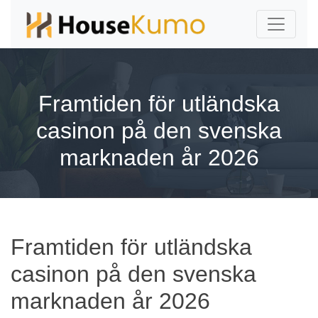
Framtiden för utländska
casinon på den svenska
marknaden år 2026
Framtiden för utländska
casinon på den svenska
marknaden år 2026