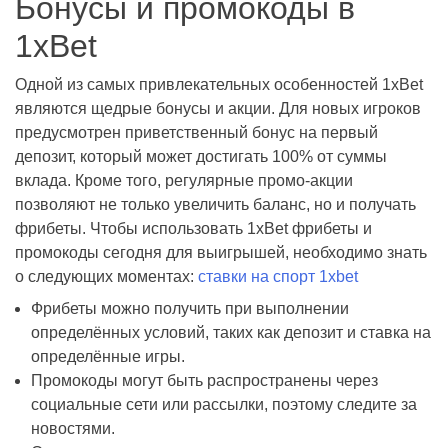
Бонусы и промокоды в
1xBet
Одной из самых привлекательных особенностей 1xBet
являются щедрые бонусы и акции. Для новых игроков
предусмотрен приветственный бонус на первый
депозит, который может достигать 100% от суммы
вклада. Кроме того, регулярные промо-акции
позволяют не только увеличить баланс, но и получать
фрибеты. Чтобы использовать 1xBet фрибеты и
промокоды сегодня для выигрышей, необходимо знать
о следующих моментах:
ставки на спорт 1xbet
Фрибеты можно получить при выполнении
определённых условий, таких как депозит и ставка на
определённые игры.
Промокоды могут быть распространены через
социальные сети или рассылки, поэтому следите за
новостями.