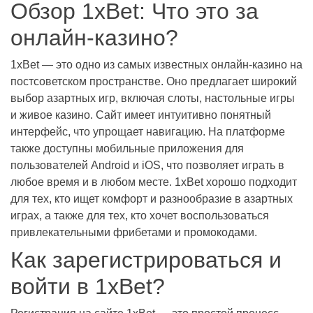
Обзор 1xBet: Что это за
онлайн-казино?
1xBet — это одно из самых известных онлайн-казино на
постсоветском пространстве. Оно предлагает широкий
выбор азартных игр, включая слоты, настольные игры
и живое казино. Сайт имеет интуитивно понятный
интерфейс, что упрощает навигацию. На платформе
также доступны мобильные приложения для
пользователей Android и iOS, что позволяет играть в
любое время и в любом месте. 1xBet хорошо подходит
для тех, кто ищет комфорт и разнообразие в азартных
играх, а также для тех, кто хочет воспользоваться
привлекательными фрибетами и промокодами.
Как зарегистрироваться и
войти в 1xBet?