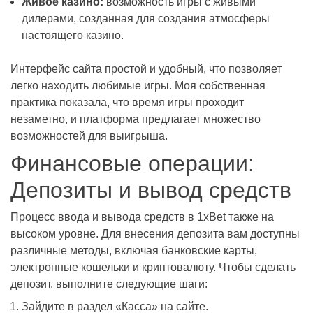
Живое казино:
возможность игры с живыми
дилерами, созданная для создания атмосферы
настоящего казино.
Интерфейс сайта простой и удобный, что позволяет
легко находить любимые игры. Моя собственная
практика показала, что время игры проходит
незаметно, и платформа предлагает множество
возможностей для выигрыша.
Финансовые операции:
Депозиты и вывод средств
Процесс ввода и вывода средств в 1xBet также на
высоком уровне. Для внесения депозита вам доступны
различные методы, включая банковские карты,
электронные кошельки и криптовалюту. Чтобы сделать
депозит, выполните следующие шаги:
Зайдите в раздел «Касса» на сайте.