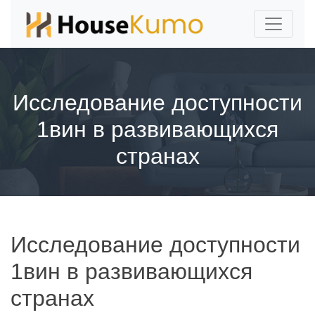
Исследование доступности
1вин в развивающихся
странах
Исследование доступности
1вин в развивающихся
странах