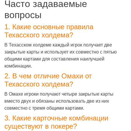
Часто задаваемые
вопросы
1. Какие основные правила
Техасского холдема?
В Техасском холдеме каждый игрок получает две
закрытые карты и использует их совместно с пятью
общими картами для составления наилучшей
комбинации.
2. В чем отличие Омахи от
Техасского холдема?
В Омахе игроки получают четыре закрытые карты
вместо двух и обязаны использовать две из них
совместно с тремя общими картами.
3. Какие карточные комбинации
существуют в покере?