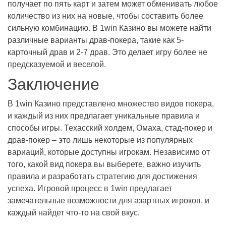
получает по пять карт и затем может обменивать любое
количество из них на новые, чтобы составить более
сильную комбинацию. В 1win Казино вы можете найти
различные варианты драв-покера, такие как 5-
карточный драв и 2-7 драв. Это делает игру более не
предсказуемой и веселой.
Заключение
В 1win Казино представлено множество видов покера,
и каждый из них предлагает уникальные правила и
способы игры. Техасский холдем, Омаха, стад-покер и
драв-покер – это лишь некоторые из популярных
вариаций, которые доступны игрокам. Независимо от
того, какой вид покера вы выберете, важно изучить
правила и разработать стратегию для достижения
успеха. Игровой процесс в 1win предлагает
замечательные возможности для азартных игроков, и
каждый найдет что-то на свой вкус.