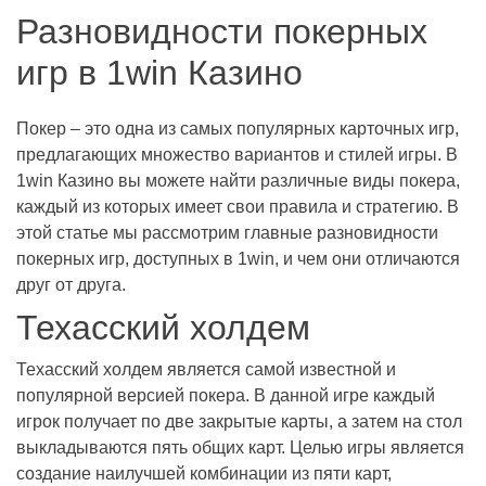
Разновидности покерных
игр в 1win Казино
Покер – это одна из самых популярных карточных игр,
предлагающих множество вариантов и стилей игры. В
1win Казино вы можете найти различные виды покера,
каждый из которых имеет свои правила и стратегию. В
этой статье мы рассмотрим главные разновидности
покерных игр, доступных в 1win, и чем они отличаются
друг от друга.
Техасский холдем
Техасский холдем является самой известной и
популярной версией покера. В данной игре каждый
игрок получает по две закрытые карты, а затем на стол
выкладываются пять общих карт. Целью игры является
создание наилучшей комбинации из пяти карт,